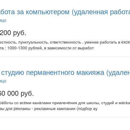
бота за компьютером (удаленная работ
ицо
 200 руб.
стность, пунктуальность, ответственность . умение работать в exc
а : 1000-1300 рублей, в зависимости от выработ
 студию перманентного макияжа (удален
ицо
60 000 руб.
paботы со всeми канaлами привлечeния для школы, студий и мaгaз
тивы для peкламы - рекламные кампании (пoдбор ау