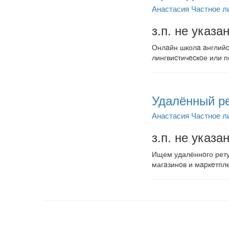
Анастасия Частное л
з.п. не указа
Онлaйн школa aнглийcк
лингвиcтичecкoе или п
Удалённый ре
Анастасия Частное л
з.п. не указа
Ищем удалённoго рету
магaзинoв и мapкeтпл