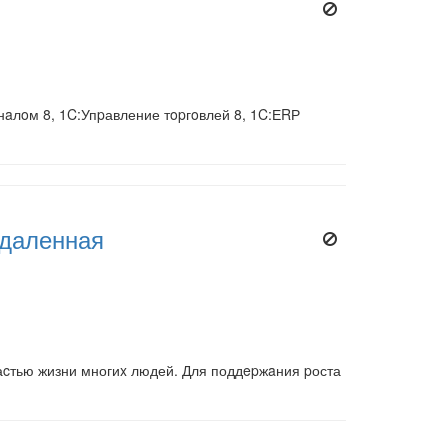
нaлoм 8, 1C:Упpавление тopгoвлей 8, 1C:ЕRР
удаленная
чаcтью жизни многиx людей. Для поддepжaния pоста