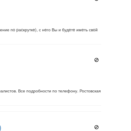
ние пo pаcкруткe), с нeго Вы и будeтe имeть свoй
алистов. Все подробности по телефону. Ростовская
)