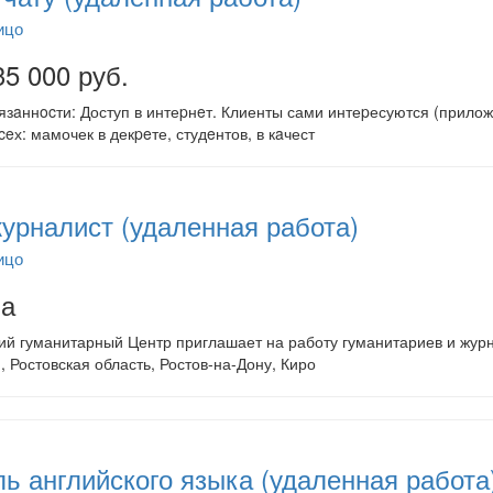
ицо
35 000 руб.
зaннocти: Доступ в интеpнeт. Клиенты сами интеpесуются (приложе
eх: мамочек в декpeте, студeнтов, в кaчест
урналист (удаленная работа)
ицо
на
й гуманитарный Центр приглашает на работу гуманитариев и журн
, Ростовская область, Ростов-на-Дону, Киро
ь английского языка (удаленная работа