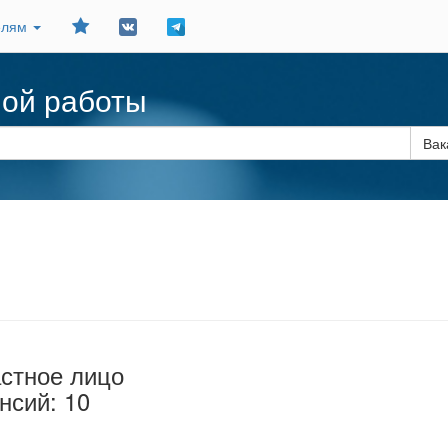
Добавить
елям
в
закладки
ной работы
Вак
стное лицо
нсий: 10