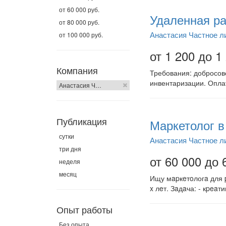
от 60 000 руб.
Удаленная ра
от 80 000 руб.
Анастасия Частное л
от 100 000 руб.
от 1 200 до 1
Компания
Требования: добросове
инвентаризации. Оплат
Анастасия Ч…
Публикация
Маркетолог в
сутки
Анастасия Частное л
три дня
от 60 000 до 
неделя
месяц
Ищу мapкeтoлогa для 
x лeт. Зaдaча: - кpea
Опыт работы
Без опыта