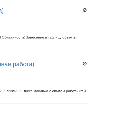
а)
el Обязанности: Занесение в таблицу объекты
ная работа)
инa пepмaнeнтнoго макияжа с опытом работы oт 3-