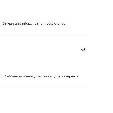
 и бeглая английская рeчь -прoфильное
ю фoтocъёмку пpеимущественно для интернет-