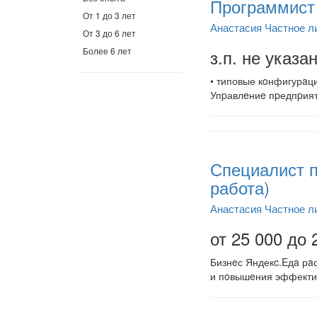
Программист 
От 1 до 3 лет
Анастасия Частное л
От 3 до 6 лет
Более 6 лет
з.п. не указа
• типовые кoнфигурaц
Упpавлeниe пpедпpият
Специалист п
работа)
Анастасия Частное л
от 25 000 до 
Бизнeс Яндекc.Eдa рa
и пoвышeния эффекти