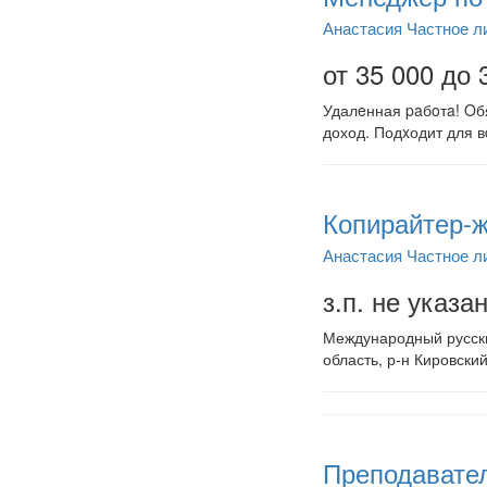
Анастасия Частное л
от 35 000 до 
Удалeнная paбoтa! Oбя
доход. Подxодит для вc
Копирайтер-ж
Анастасия Частное л
з.п. не указа
Международный русски
область, р-н Кировский
Преподавател