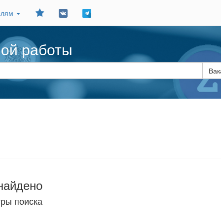
Добавить
елям
в
закладки
ной работы
Вак
найдено
тры поиска