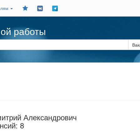
Добавить
елям
в
закладки
ной работы
Вак
митрий Александрович
нсий: 8