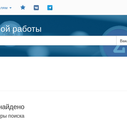
Добавить
елям
в
закладки
ной работы
Вак
найдено
тры поиска