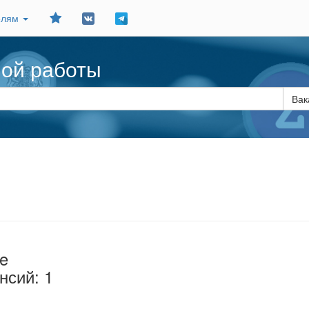
Добавить
елям
в
закладки
ной работы
Вак
ce
нсий: 1