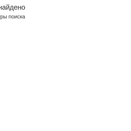
найдено
тры поиска