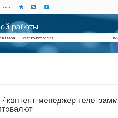
Добавить
елям
в
закладки
ной работы
Вак
 / контент-менеджер телеграмм
птовалют