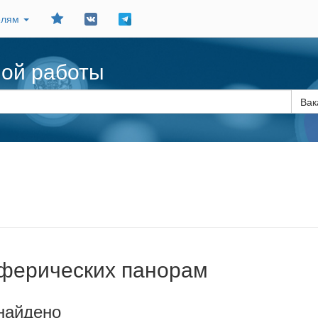
Добавить
елям
в
закладки
ной работы
Вак
ферических панорам
найдено