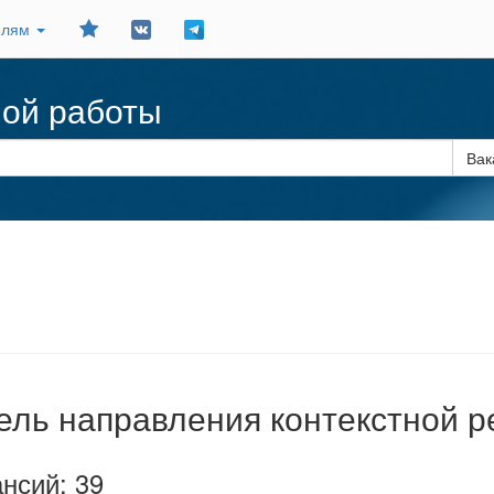
Добавить
елям
в
закладки
ной работы
Вак
ель направления контекстной 
нсий: 39