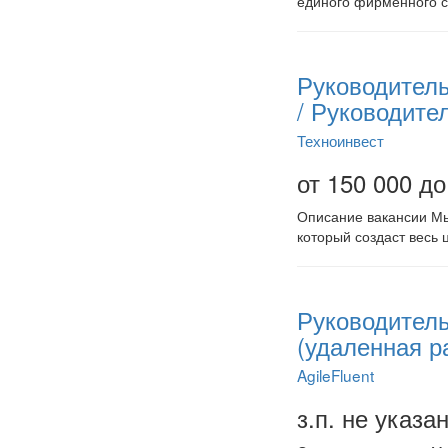
единого фирменного с
Руководитель
/ Руководите
Техноинвест
от 150 000 до
Описание вакансии Мы
который создаст весь 
Руководитель
(удаленная р
AgileFluent
з.п. не указа