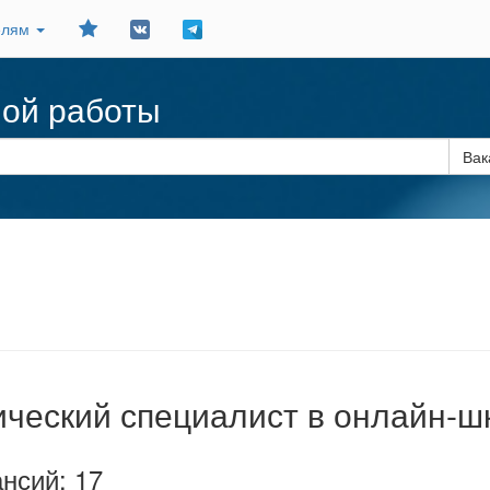
Добавить
елям
в
закладки
ной работы
Вак
ческий специалист в онлайн-ш
нсий: 17