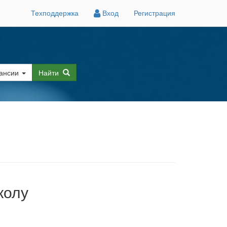
Техподдержка
Вход
Регистрация
ансии
Найти
колу