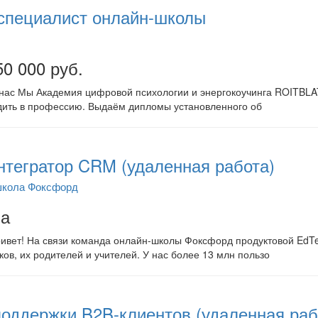
 специалист онлайн-школы
50 000 руб.
нас Мы Академия цифровой психологии и энергокоучинга ROITBL
дить в профессию. Выдаём дипломы установленного об
тегратор CRM (удаленная работа)
школа Фоксфорд
на
ивет! На связи команда онлайн-школы Фоксфорд продуктовой EdTe
ов, их родителей и учителей. У нас более 13 млн пользо
оддержки B2B-клиентов (удаленная раб