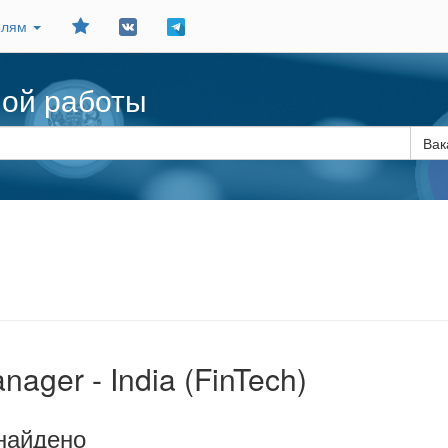
Добавить
елям
в
закладки
ной работы
Вак
nager - India (FinTech)
найдено