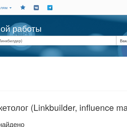
Добавить
елям
в
закладки
ной работы
кетолог (Linkbuilder, influence m
найдено