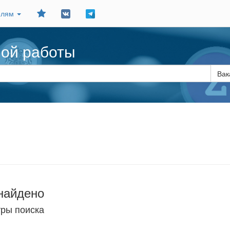
Добавить
елям
в
закладки
ной работы
Вак
найдено
тры поиска