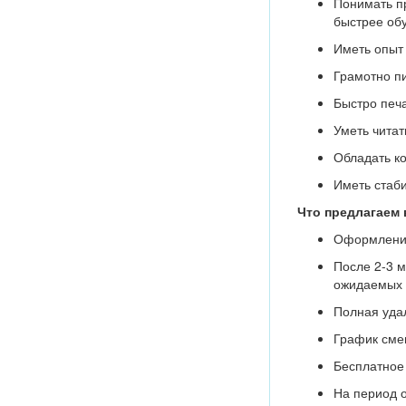
Понимать пр
быстрее об
Иметь опыт
Грамотно пи
Быстро печа
Уметь читат
Обладать к
Иметь стаби
Что предлагаем 
Оформление 
После 2-3 м
ожидаемых 
Полная удал
График смен
Бесплатное
На период о