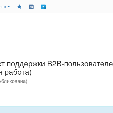
Добавить
елям
в
закладки
т поддержки B2B-пользователей
я работа)
убликована)