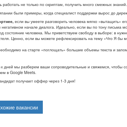
 работать не только по скриптам, получить много смежных знаний.
мпании были примеры, когда специалист поддержки вырос до дирек
ртнее,
если вы умеете разговорить человека мягко «вытащить» ег
 негативном начале диалога. Идеально, если вы по тону письма мо
од состояние человека. Мы приветствуем свободу в выборе: в нужно
ателя. Ценно, если вы можете рефлексировать на тему «Что Я бы м
необходимо на старте «поглощать» большие объемы текста и запо
-х дней мы разберем ваши сопроводительные и свяжемся, чтобы со
ем в Google Meets.
андидат получает оффер через 1-3 дня!
охожие вакансии