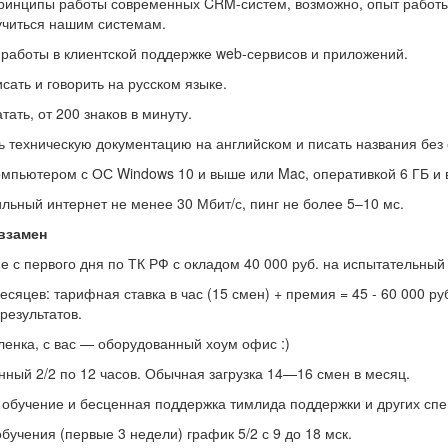
инципы работы современных CRM-систем, возможно, опыт работы с 
учиться нашим системам.
 работы в клиентской поддержке web-сервисов и приложений.
сать и говорить на русском языке.
тать, от 200 знаков в минуту.
ь техническую документацию на английском и писать названия без
омпьютером с ОС Windows 10 и выше или Mac, оперативкой 6 ГБ и
льный интернет не менее 30 Мбит/с, пинг не более 5–10 мс.
взамен
с первого дня по ТК РФ с окладом 40 000 руб. на испытательный 
есяцев: тарифная ставка в час (15 смен) + премия = 45 - 60 000 ру
результатов.
енка, с вас — оборудованный хоум офис :)
ный 2/2 по 12 часов. Обычная загрузка 14—16 смен в месяц.
 обучение и бесценная поддержка тимлида поддержки и других спе
бучения (первые 3 недели) график 5/2 с 9 до 18 мск.