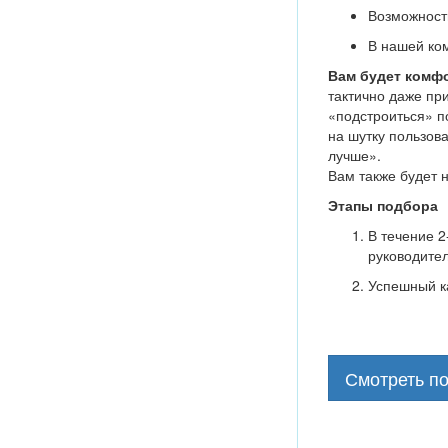
Возможность
В нашей ко
Вам будет комфо
тактично даже при
«подстроиться» п
на шутку пользов
лучше».
Вам также будет 
​​Этапы подбора
В течение 2
руководител
Успешный к
Смотреть п