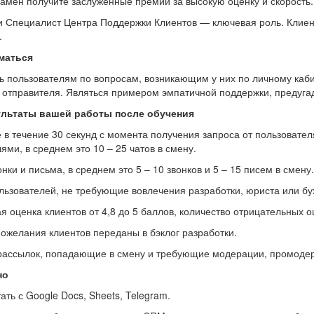
замен получите заслуженные премии за высокую оценку и скорость.
 Специалист Центра Поддержки Клиентов — ключевая роль. Клиен
.
маться
 пользователям по вопросам, возникающим у них по личному каби
 отправителя. Являться примером эмпатичной поддержки, предуга
льтаты вашей работы после обучения
е в течение 30 секунд с момента получения запроса от пользоват
ями, в среднем это 10 – 25 чатов в смену.
онки и письма, в среднем это 5 – 10 звонков и 5 – 15 писем в смену.
ьзователей, не требующие вовлечения разработки, юриста или бух
 оценка клиентов от 4,8 до 5 баллов, количество отрицательных о
пожелания клиентов переданы в бэклог разработки.
 рассылок, попадающие в смену и требующие модерации, промодер
но
ать с Google Docs, Sheets, Telegram.