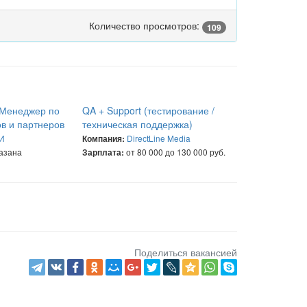
Количество просмотров:
109
 Менеджер по
QA + Support (тестирование /
в и партнеров
техническая поддержка)
И
DireсtLine Media
Компания:
казана
от 80 000 до 130 000 руб.
Зарплата:
Поделиться вакансией