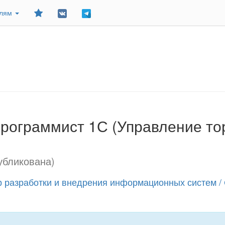
Добавить
елям
в
закладки
рограммист 1С (Управление тор
убликована)
р разработки и внедрения информационных систем 