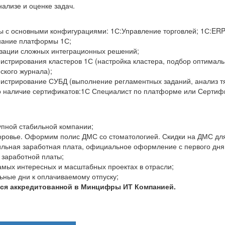
нализе и оценке задач.
ы с основными конфигурациями: 1С:Управление торговлей; 1С:ERP;
нание платформы 1С;
зации сложных интеграционных решений;
стрирования кластеров 1С (настройка кластера, подбор оптимальн
ского журнала);
истрирование СУБД (выполнение регламентных заданий, анализ тя
 наличие сертификатов:1С Специалист по платформе или Сертиф
упной стабильной компании;
доровье. Оформим полис ДМС со стоматологией. Скидки на ДМС для
ильная заработная плата, официальное оформление с первого дня
 заработной платы;
амых интересных и масштабных проектах в отрасли;
ьные дни к оплачиваемому отпуску;
ся аккредитованной в Минцифры ИТ Компанией.