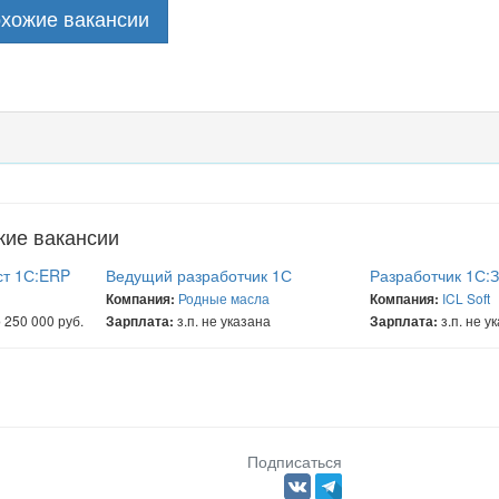
охожие вакансии
жие вакансии
ст 1С:ERP
Ведущий разработчик 1С
Разработчик 1С:
Родные масла
ICL Soft
Компания:
Компания:
 250 000 руб.
з.п. не указана
з.п. не у
Зарплата:
Зарплата:
Подписаться