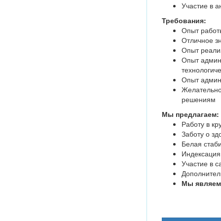
Участие в а
Требования:
Опыт работ
Отличное з
Опыт реали
Опыт админи
технологиче
Опыт админ
Желательно
решениям
Мы предлагаем:
Работу в кр
Заботу о з
Белая стаб
Индексация
Участие в с
Дополнител
Мы являем