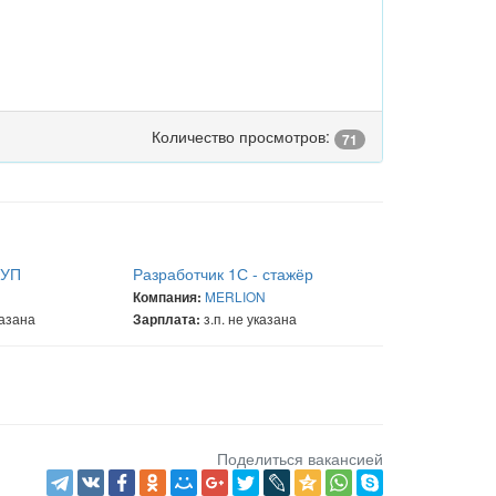
Количество просмотров:
71
ЗУП
Разработчик 1С - стажёр
MERLION
Компания:
казана
з.п. не указана
Зарплата:
Поделиться вакансией