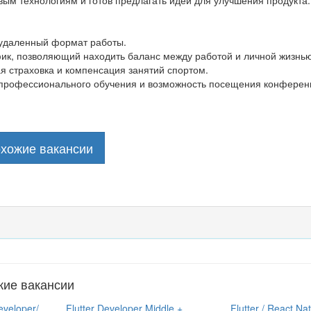
вым технологиям и готов предлагать идеи для улучшения продукта.
удаленный формат работы.
фик, позволяющий находить баланс между работой и личной жизнью
я страховка и компенсация занятий спортом.
профессионального обучения и возможность посещения конферен
охожие вакансии
жие вакансии
eveloper/
Flutter Developer Middle +
Flutter / React Na