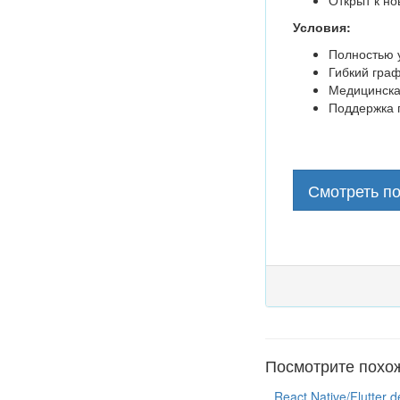
Открыт к но
Условия:
Полностью 
Гибкий гра
Медицинска
Поддержка 
Смотреть п
Посмотрите похо
React Native/Flutter d