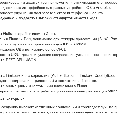
роектировании архитектуры приложения и оптимизации его произв
адаптивных интерфейсов для разных устройств (iOS и Android).
роцессе улучшения пользовательского интерфейса и опыта.
од-ревью и поддержка высоких стандартов качества кода.
 Flutter разработчиком от 2 лет.
ания Flutter и Dart, понимание архитектуры приложений (BLoC, Provi
отки и публикации приложений для iOS и Android.
ладение Git и понимание основ CI/CD.
ость к UX/UI деталям, умение создавать интуитивно понятные инт
ы с REST API и JSON.
с Firebase и его сервисами (Authentication, Firestore, Crashlytics).
дов тестирования приложений и написание unit-тестов.
 с анимациями и кастомными виджетами в Flutter.
ринципов безопасной работы с данными и опыт реализации offline-
ка, который:
к созданию высококачественных приложений и соблюдает лучшие пр
к работать самостоятельно, так и активно взаимодействовать с ко