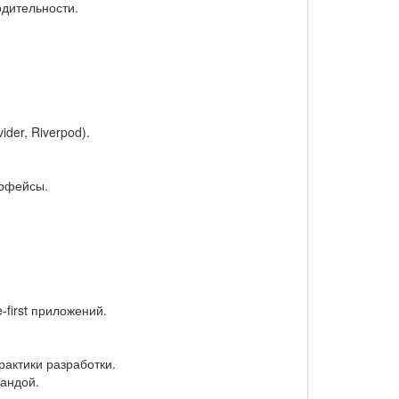
одительности.
der, Riverpod).
ерфейсы.
first приложений.
актики разработки.
мандой.