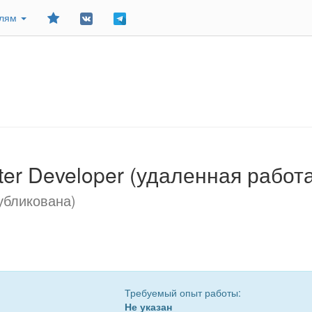
Добавить
елям
в
закладки
tter Developer (удаленная работ
убликована)
Требуемый опыт работы:
Не указан