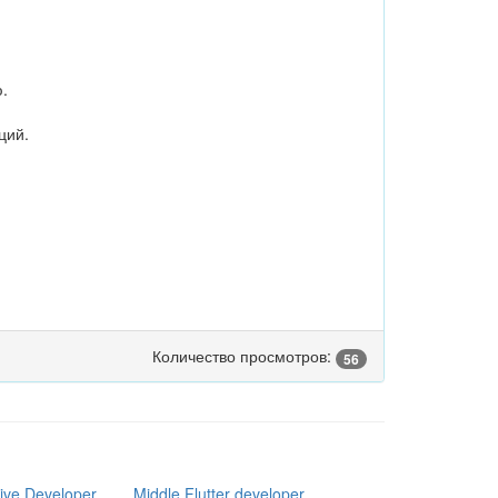
.
ций.
Количество просмотров:
56
tive Developer
Middle Flutter developer