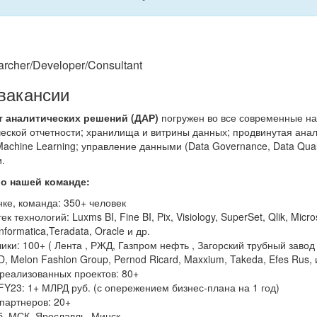
rcher/Developer/Consultant
вакансии
т аналитических решений (ДАР)
погружен во все современные на
еской отчетности; хранилища и витрины данных; продвинутая анали
chine Learning; управление данными (Data Governance, Data Quali
.
 о нашей команде:
нке, команда: 350+ человек
к технологий: Luxms BI, Fine BI, Pix, Visiology, SuperSet, Qlik, Mic
nformatica,Teradata, Oracle и др.
ики: 100+ ( Лента , РЖД, Газпром нефть , Загорский трубный завод ,
, Melon Fashion Group, Pernod Ricard, Maxxium, Takeda, Efes Rus, и
реализованных проектов: 80+
FY23: 1+ МЛРД руб. (с опережением бизнес-плана на 1 год)
партнеров: 20+
, МСК, Ярославль, Минск