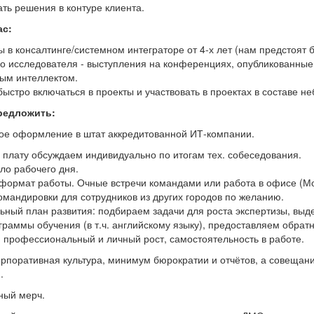
ть решения в контуре клиента.
ас:
 в консалтинге/системном интеграторе от 4-х лет (нам предстоят
о исследователя - выступления на конференциях, опубликованные 
ным интеллектом.
быстро включаться в проекты и участвовать в проектах в составе н
редложить:
е оформление в штат аккредитованной ИТ-компании.
 плату обсуждаем индивидуально по итогам тех. собеседования.
ло рабочего дня.
формат работы. Очные встречи командами или работа в офисе (Мос
мандировки для сотрудников из других городов по желанию.
ьный план развития: подбираем задачи для роста экспертизы, вы
граммы обучения (в т.ч. английскому языку), предоставляем обрат
 профессиональный и личный рост, самостоятельность в работе.
рпоративная культура, минимум бюрократии и отчётов, а совещани
.
ный мерч.