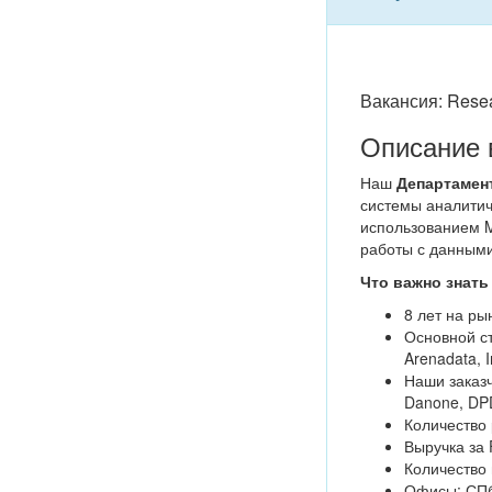
Вакансия: Resea
Описание 
Наш
Департамен
системы аналитич
использованием Ma
работы с данными
Что важно знать
8 лет на ры
Основной сте
Arenadata, I
Наши заказч
Danone, DPD
Количество 
Выручка за 
Количество 
Офисы: СПб