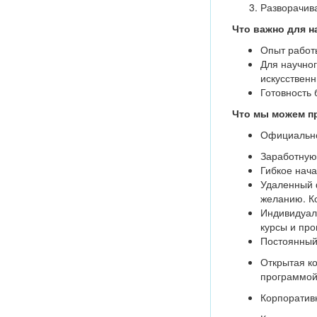
Разворачива
Что важно для н
Опыт работы
Для научног
искусствен
Готовность 
Что мы можем п
Официально
Заработную
Гибкое нача
Удаленный 
желанию. Ко
Индивидуал
курсы и про
Постоянный
Открытая ко
программой
Корпоратив