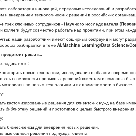
своя лаборатория инноваций, передовых исследований и разработ
м и внедрением технологических решений в российских организац
ке трех ключевых сотрудников -
Научного исследователя (Researc
и коллеги будут совместно работать над проектами, при этом кажд
ечты:
наши разработчики имеют обширный бэкграунд и могут разраб
 хорошо разбирается в теме
AI/Machine Learning/Data Science/Co
 предстоит решать:
сследователю:
ониторить новые технологии, исследования в области современны
овать возможности прорывных решений клиентам с помощью быстр
ь материалы по новым технологиям и их применимости в бизнесе.
у:
ать кастомизированные решения для клиентских нужд на базе име
ть библиотеку решений и прототипов с целью быстрого внедрения.
у:
ать бизнес-кейсы для внедрения новых решений.
ть имеющиеся решения под нужды клиента.