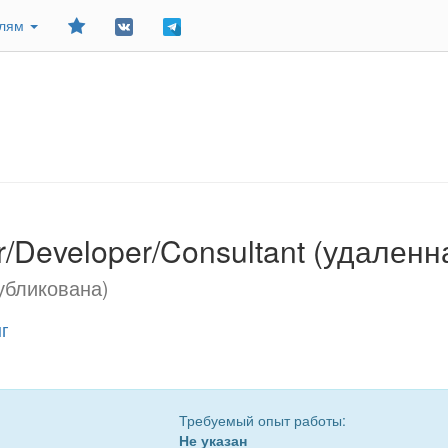
Добавить
елям
в
закладки
/Developer/Consultant (удаленн
убликована)
г
Требуемый опыт работы:
Не указан