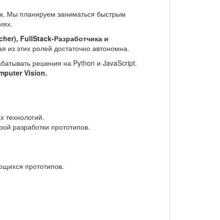
ок. Мы планируем заниматься быстрым
иях.
her), FullStack-Разработчика и
ая из этих ролей достаточно автономна.
атывать решения на Python и JavaScript.
mputer Vision.
х технологий.
ой разработки прототипов.
ющихся прототипов.