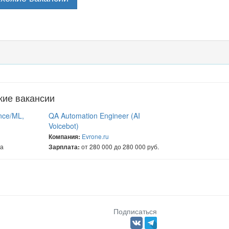
жие вакансии
nce/ML,
QA Automation Engineer (AI
Voicebot)
Evrone.ru
Компания:
на
от 280 000 до 280 000 руб.
Зарплата:
Подписаться