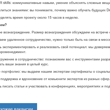
ft skills: коммуникативные навыки, умение объяснять сложные ве
иться знаниями: вы понимаете, почему важно обучать будущих Dev
уделять время проекту около 15 часов в неделю.
аем?
е вознаграждение. Размер вознаграждения обсуждаем на встрече 
ем удаленное сотрудничество, нужно только быть на связи в месс
 экспериментировать и реализовать свой потенциал: мы доверяем
икроменеджмент.
ружение в сотрудничество: познакомим вас с инструментами разра
ть ваши знания в целый курс.
 портфолио: мы выдаем нашим экспертам сертификаты о социальн
 поддержка и вдохновение от комьюнити экспертов из разных сфер
 писать статьи и участвовать в конференциях, мероприятиях и по
охожие вакансии