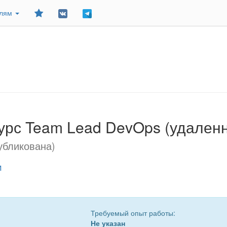
Добавить
елям
в
закладки
курс Team Lead DevOps (удален
убликована)
м
Требуемый опыт работы:
Не указан