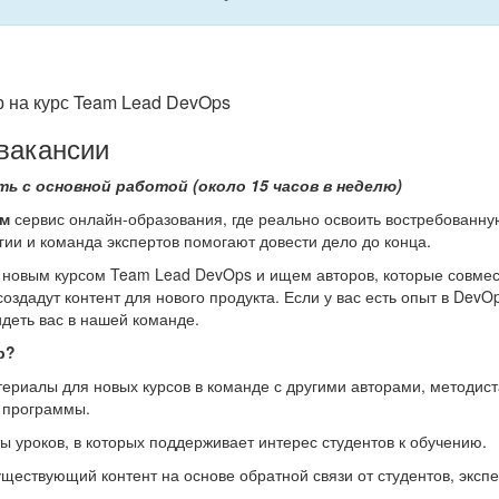
р на курс Team Lead DevOps
вакансии
ь с основной работой (около 15 часов в неделю)
ум
сервис онлайн-образования, где реально освоить востребованн
гии и команда экспертов помогают довести дело до конца.
новым курсом Team Lead DevOps и ищем авторов, которые совмес
здадут контент для нового продукта. Если у вас есть опыт в DevO
деть вас в нашей команде.
р?
териалы для новых курсов в команде с другими авторами, методис
 программы.
ы уроков, в которых поддерживает интерес студентов к обучению.
ществующий контент на основе обратной связи от студентов, эксп