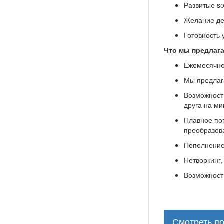
Развитые so
Желание дел
Готовность 
Что мы предлаг
Ежемесячно
Мы предлага
Возможность
друга на м
Плавное пог
преобразова
Пополнение
Нетворкинг,
Возможность
Смотреть п