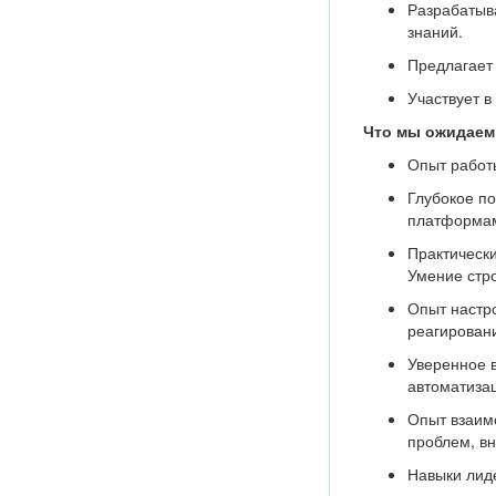
Разрабатыва
знаний.
Предлагает 
Участвует 
Что мы ожидаем
Опыт работы
Глубокое по
платформам
Практически
Умение стро
Опыт настро
реагирован
Уверенное в
автоматизац
Опыт взаим
проблем, в
Навыки лиде