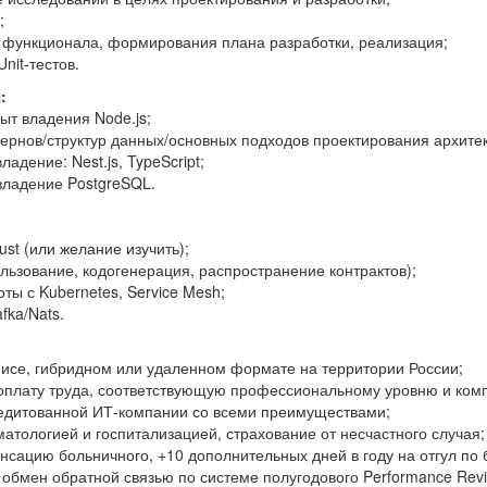
;
 функционала, формирования плана разработки, реализация;
nit-тестов.
:
ыт владения Node.js;
ернов/структур данных/основных подходов проектирования архите
ладение: Nest.js, TypeScript;
владение PostgreSQL.
st (или желание изучить);
ьзование, кодогенерация, распространение контрактов);
ты с Kubernetes, Service Mesh;
fka/Nats.
фисе, гибридном или удаленном формате на территории России;
оплату труда, соответствующую профессиональному уровню и ком
редитованной ИТ-компании со всеми преимуществами;
атологией и госпитализацией, страхование от несчастного случая;
сацию больничного, +10 дополнительных дней в году на отгул по 
обмен обратной связью по системе полугодового Performance Rev