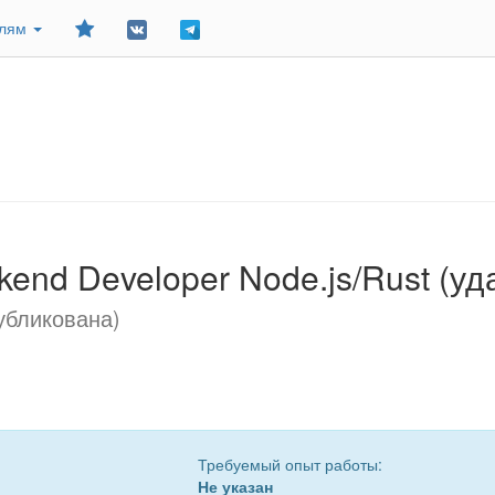
Добавить
елям
в
закладки
kend Developer Node.js/Rust (у
убликована)
Требуемый опыт работы:
Не указан