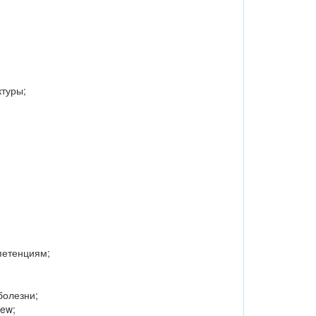
ктуры;
петенциям;
болезни;
iew;