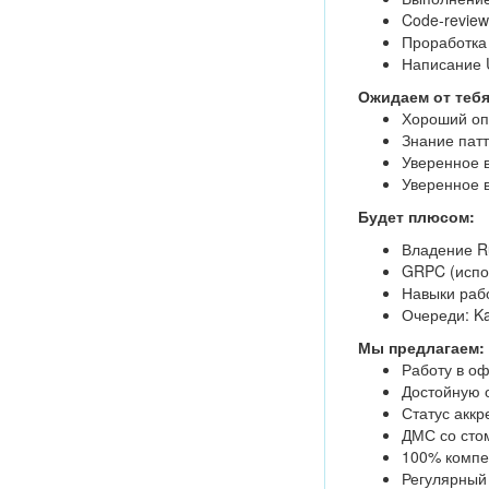
Code-review
Проработка
Написание U
Ожидаем от тебя
Хороший оп
Знание патт
Уверенное в
Уверенное 
Будет плюсом:
Владение Ru
GRPC (испол
Навыки рабо
Очереди: Ka
Мы предлагаем:
Работу в о
Достойную 
Статус акк
ДМС со стом
100% компен
Регулярный 