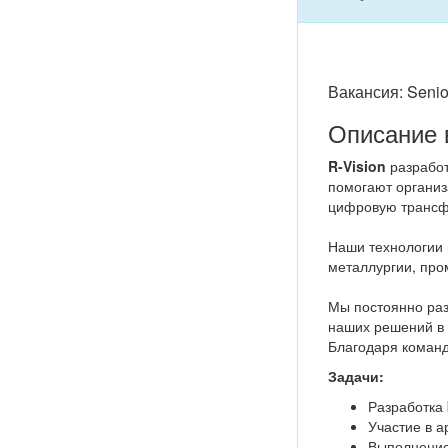
Вакансия: Senio
Описание 
R-Vision
разработ
помогают организ
цифровую транс
Наши технологии 
металлургии, про
Мы постоянно ра
наших решений в 
Благодаря команд
Задачи:
Разработка 
Участие в а
Выполнение