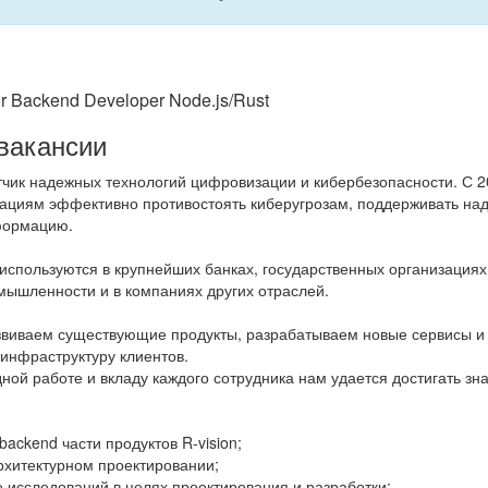
r Backend Developer Node.js/Rust
вакансии
чик надежных технологий цифровизации и кибербезопасности. С 2
ациям эффективно противостоять киберугрозам, поддерживать на
формацию.
используются в крупнейших банках, государственных организациях,
мышленности и в компаниях других отраслей.
звиваем существующие продукты, разрабатываем новые сервисы и
инфраструктуру клиентов.
ной работе и вкладу каждого сотрудника нам удается достигать зн
backend части продуктов R-vision;
рхитектурном проектировании;
 исследований в целях проектирования и разработки;