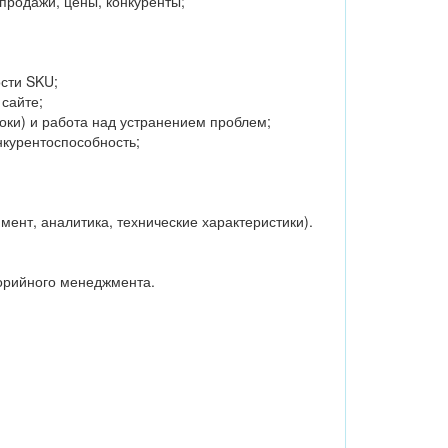
продажи, цены, конкуренты;
сти SKU;
 сайте;
оки) и работа над устранением проблем;
нкурентоспособность;
ент, аналитика, технические характеристики).
горийного менеджмента.