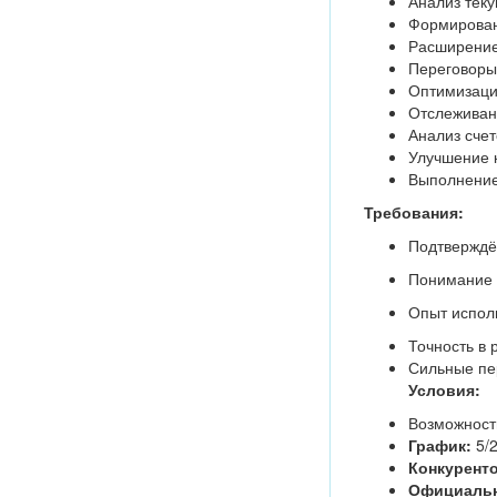
Анализ теку
Формировани
Расширение
Переговоры,
Оптимизаци
Отслеживани
Анализ счет
Улучшение к
Выполнение
Требования:
Подтверждён
Понимание 
Опыт исполь
Точность в
Сильные пер
Условия:
Возможность
График:
5/2
Конкуренто
Официальн