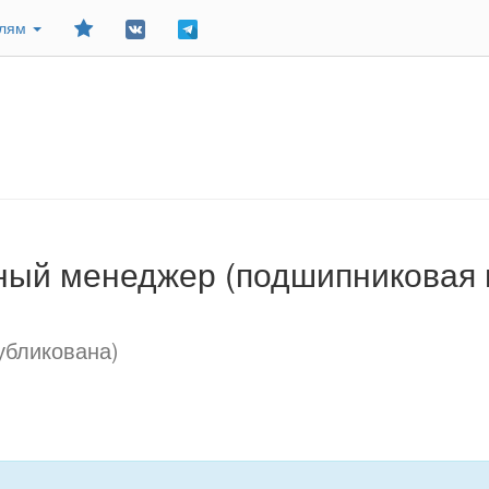
Добавить
елям
в
закладки
ный менеджер (подшипниковая 
убликована)