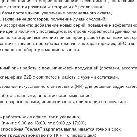
щего состояния категории подшипники : ассортимент, поставщики, 
е стратегии развития категории и её реализация;
 базы поставщиков, увеличение регионального охвата;
 заключение договоров, получение лучших условий;
я ассортимента: добавление новых серий, повышение эффективно
е цен и наличия у поставщиков, контроль корректности данных на
ов по категории: выявление причин проигрышей (цена, наличие, ср
арточек товаров, проработка технических характеристик, SEO и ко
 планов по обороту и маржинальности.
ный опыт работы с подшипниковой продукцией (поставки, ассортим
специфики B2B e commerce и работы с чужими остатками.
зования искусственного интеллекта (ИИ) для решения задач кате
 работе с данными, аналитическое мышление;
еговорные навыки, инициативность, ориентация на результат.
 работать как в офисе, так и удаленно;
 (пн-чт с 9:00 до 18:00, пт с 9:00 до 17:00);
способная "белая" зарплата
выплачивается точно в срок;
ое трудоустройство
по ТК РФ с первого дня;