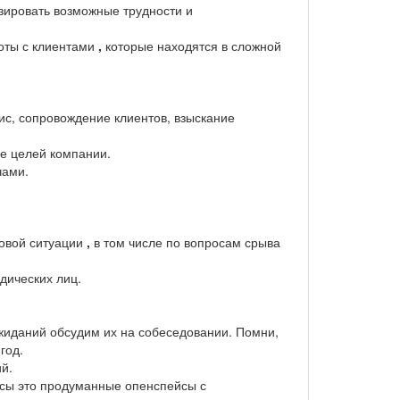
зировать возможные трудности и
оты с клиентами
,
которые находятся в сложной
ис, сопровождение клиентов, взыскание
ие целей компании.
чами.
овой ситуации
,
в том числе по вопросам срыва
дических лиц.
ожиданий обсудим их на собеседовании. Помни,
год.
й.
исы это продуманные опенспейсы с