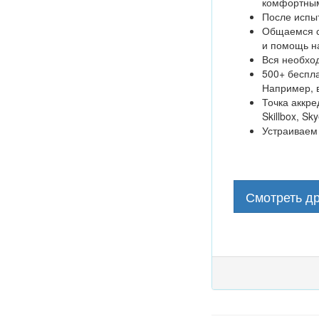
комфортным
После испыт
Общаемся с 
и помощь н
Вся необхо
500+ беспла
Например, в
Точка аккре
Skillbox, S
Устраиваем
Смотреть др