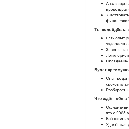
Анализиров
предотврати
Участвоват
финансовой
Ты подойдёшь, 
Есть опыт р
задолженно
Знаешь, как
Легко орие
Обладаешь 
Будет преимуще
Опыт веден
сроков плат
Разбираешь
Что ждёт тебя в 
Официальная
что с 2025 
Всё официа
Удалённая 