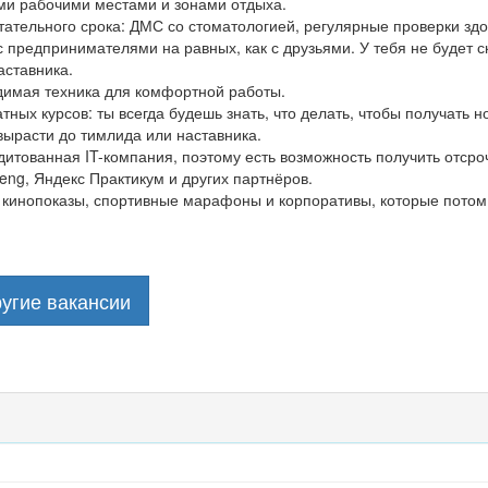
и рабочими местами и зонами отдыха.
ательного срока: ДМС со стоматологией, регулярные проверки здо
предпринимателями на равных, как с друзьями. У тебя не будет ск
аставника.
димая техника для комфортной работы.
тных курсов: ты всегда будешь знать, что делать, чтобы получать н
ырасти до тимлида или наставника.
дитованная IT-компания, поэтому есть возможность получить отсро
kyeng, Яндекс Практикум и других партнёров.
 кинопоказы, спортивные марафоны и корпоративы, которые потом
угие вакансии