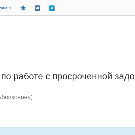
Добавить
елям
в
закладки
по работе с просроченной зад
убликована)