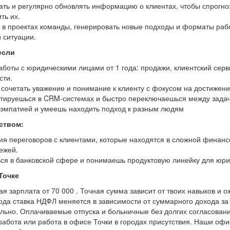
ать и регулярно обновлять информацию о клиентах, чтобы спрогно
ть их.
ь в проектах команды, генерировать новые подходы и форматы раб
 ситуации.
если
аботы с юридическими лицами от 1 года: продажи, клиентский серв
сти.
 сочетать уважение и понимание к клиенту с фокусом на достижен
нтируешься в CRM-системах и быстро переключаешься между зада
эмпатией и умеешь находить подход к разным людям
ством:
ия переговоров с клиентами, которые находятся в сложной финанс
ежей.
ся в банковской сфере и понимаешь продуктовую линейку для юри
Точке
 зарплата от 70 000 . Точная сумма зависит от твоих навыков и 
года ставка НДФЛ меняется в зависимости от суммарного дохода за 
льно. Оплачиваемые отпуска и больничные без долгих согласовани
работа или работа в офисе Точки в городах присутствия. Наши оф