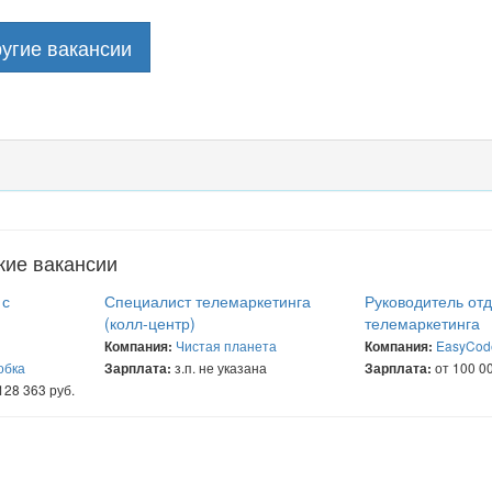
угие вакансии
жие вакансии
 с
Специалист телемаркетинга
Руководитель от
(колл-центр)
телемаркетинга
Чистая планета
EasyCod
Компания:
Компания:
обка
з.п. не указана
от 100 00
Зарплата:
Зарплата:
128 363 руб.