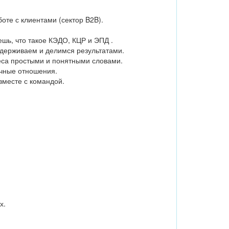
те с клиентами (сектор B2B).
шь, что такое КЭДО, КЦР и ЭПД .
оддерживаем и делимся результатами.
неса простыми и понятными словами.
очные отношения.
 вместе с командой.
х.