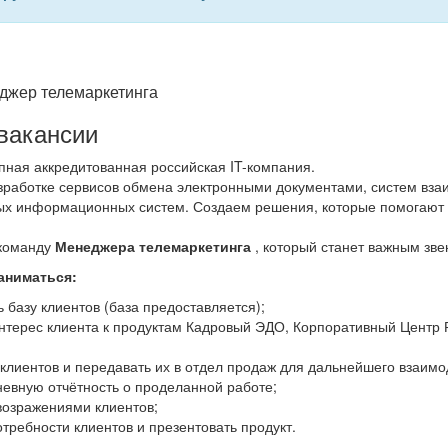
джер телемаркетинга
вакансии
пная аккредитованная российская IT-компания.
зработке сервисов обмена электронными документами, систем вз
х информационных систем. Создаем решения, которые помогают б
команду
Менеджера телемаркетинга
, который станет важным зве
аниматься:
 базу клиентов (база предоставляется);
интерес клиента к продуктам Кадровый ЭДО, Корпоративный Центр
клиентов и передавать их в отдел продаж для дальнейшего взаимо
невную отчётность о проделанной работе;
возражениями клиентов;
требности клиентов и презентовать продукт.