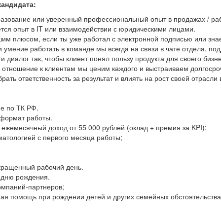
кандидата:
азование или уверенный профессиональный опыт в продажах / рабо
тся опыт в IT или взаимодействии с юридическими лицами.
им плюсом, если ты уже работал с электронной подписью или знае
и умение работать в команде мы всегда на связи в чате отдела, п
и диалог так, чтобы клиент понял пользу продукта для своего биз
 отношение к клиентам мы ценим каждого и выстраиваем долгоср
брать ответственность за результат и влиять на рост своей отрасли
 по ТК РФ.
формат работы.
жемесячный доход от 55 000 рублей (оклад + премия за KPI);
матологией с первого месяца работы;
кращенный рабочий день.
 дню рождения.
омпаний-партнеров;
ая помощь при рождении детей и других семейных обстоятельства