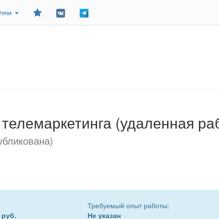
Добавить
елям
в
закладки
телемаркетинга (удаленная ра
убликована)
Требуемый опыт работы:
 руб.
Не указан