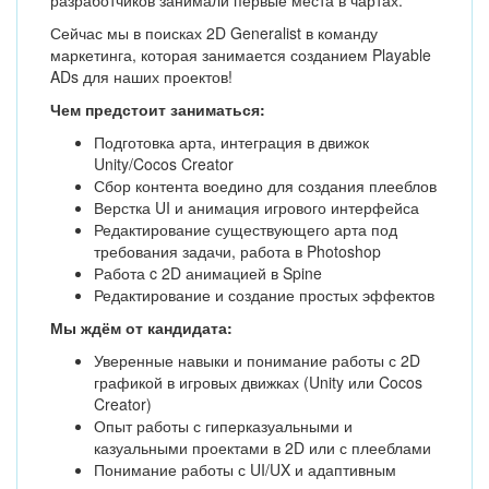
разработчиков занимали первые места в чартах.
Сейчас мы в поисках 2D Generalist в команду
маркетинга, которая занимается созданием Playable
ADs для наших проектов!
Чем предстоит заниматься:
Подготовка арта, интеграция в движок
Unity/Cocos Creator
Сбор контента воедино для создания плееблов
Верстка UI и анимация игрового интерфейса
Редактирование существующего арта под
требования задачи, работа в Photoshop
Работа c 2D анимацией в Spine
Редактирование и создание простых эффектов
Мы ждём от кандидата:
Уверенные навыки и понимание работы с 2D
графикой в игровых движках (Unity или Cocos
Creator)
Опыт работы с гиперказуальными и
казуальными проектами в 2D или с плееблами
Понимание работы с UI/UX и адаптивным