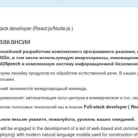
tack developer (React.js/Node.js )
вакансии
оссийский разработчик комплексного программного решения
tal2Go, в том числе использующую микросервисы, инновацио
al2Speech и комплексную систему информационной безопасно
зуем линейку продуктов по обработке естественной речи. В наших
росами.
ений занимается международный команда.
рименения: автоматизация колл-центров в коммерческом и гос. се
ектом голосовых технологий мы в поиске
Full-stack developer (
Rea
ном письме укажите, пожалуйста, уровень ваших ожиданий.
ou will be engaged in the development of a set of web-based and comman
deploying) with modern natural language models used for construction o