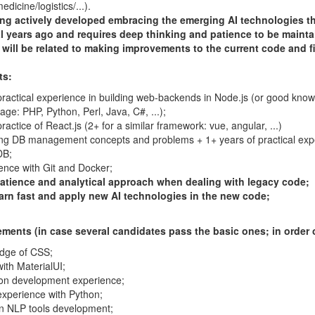
dicine/logistics/...).
ing actively developed embracing the emerging AI technologies t
l years ago and requires deep thinking and patience to be mainta
 will be related to making improvements to the current code and fi
ts:
practical experience in building web-backends in Node.js (or good knowl
age: PHP, Python, Perl, Java, C#, ...);
ractice of React.js (2+ for a similar framework: vue, angular, ...)
ng DB management concepts and problems + 1+ years of practical exp
DB;
ence with Git and Docker;
atience and analytical approach when dealing with legacy code;
learn fast and apply new AI technologies in the new code;
ements (in case several candidates pass the basic ones; in order 
edge of CSS;
ith MaterialUI;
ion development experience;
experience with Python;
in NLP tools development;