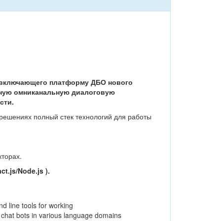
, включающего платформу ДБО нового
нную омниканальную диалоговую
сти.
 решениях полный стек технологий для работы
кторах.
ct.js/Node.js
).
d line tools for working
f chat bots in various language domains