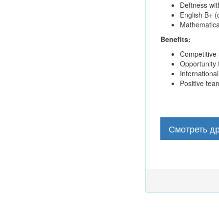
Deftness with
English B+ (
Mathematica
Benefits:
Competitive 
Opportunity 
International
Positive tea
Смотреть др