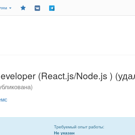
Добавить
елям
в
закладки
 developer (React.js/Node.js ) (у
убликована)
емс
Требуемый опыт работы:
Не указан