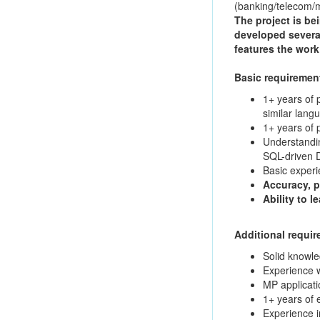
(banking/telecom/me
The project is be
developed severa
features the work
Basic requiremen
1+ years of 
similar langu
1+ years of p
Understandi
SQL-driven 
Basic experi
Accuracy, p
Ability to 
Additional requir
Solid knowl
Experience w
MP applicat
1+ years of 
Experience 