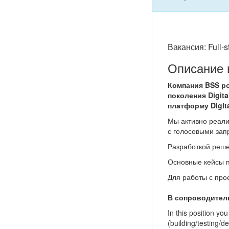
Вакансия: Full-s
Описание 
Компания BSS р
поколения Digi
платформу Digit
Мы активно реали
с голосовыми зап
Разработкой реш
Основные кейсы п
Для работы с про
В сопроводитель
In this position y
(building/testing/