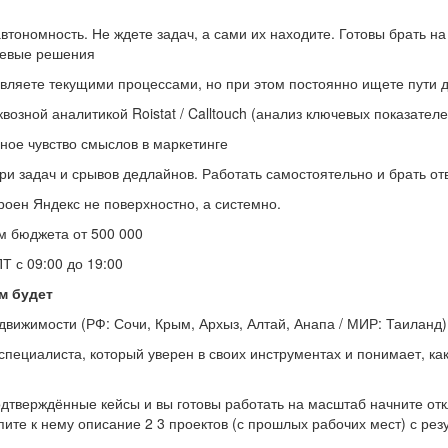
втономность. Не ждете задач, а сами их находите. Готовы брать н
чевые решения
ляете текущими процессами, но при этом постоянно ищете пути 
квозной аналитикой Roistat / Calltouch (анализ ключевых показате
ное чувство смыслов в маркетинге
ри задач и срывов дедлайнов. Работать самостоятельно и брать отв
роен Яндекс не поверхностно, а системно.
м бюджета от 500 000
Т с 09:00 до 19:00
м будет
движимости (РФ: Сочи, Крым, Архыз, Алтай, Анапа / МИР: Таиланд)
пециалиста, который уверен в своих инструментах и понимает, ка
подтверждённые кейсы и вы готовы работать на масштаб начните отк
ите к нему описание 2 3 проектов (с прошлых рабочих мест) с резу