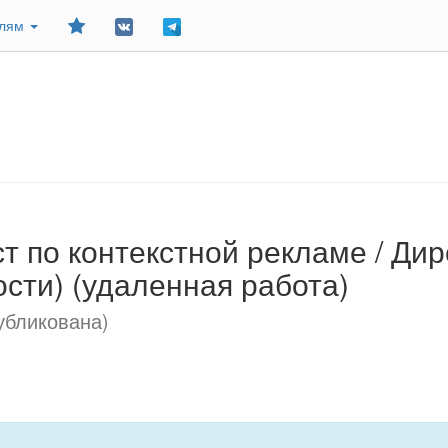
Добавить
елям
в
закладки
 по контекстной рекламе / Дир
сти) (удаленная работа)
убликована)