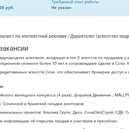
Требуемый опыт работы:
00 руб.
Не указан
иалист по контекстной рекламе / Директолог (агентство не
вакансии
дународная компания, входящая в топ-3 агентств по продажам у 
тиционном сегменте более 10 лет и сопровождаем сделки в Сочи, 
кредитованных агентств Сочи, что обеспечивает брокерам доступ к
я:
йского жилищного конгресса (4 раза), форумов Движение , MALLP
, Сочинской и Крымской гильдии риэлторов,
емиальных проектов: Альпика Групп, Десо, СочиОйлСтрой, СДК, То
м информацию об открытии продаж и участвуем в пресейлах