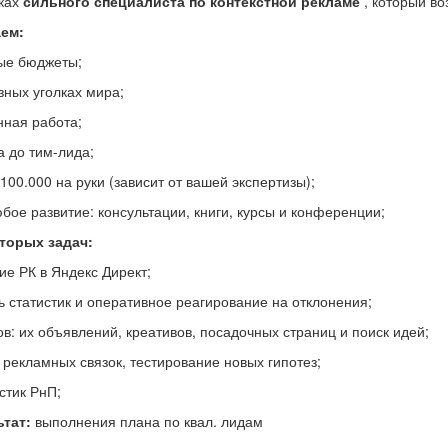
сках
сильного специалиста по контекстной рекламе
, который во
ем:
ые бюджеты;
зных уголках мира;
ная работа;
а до тим-лида;
т 100.000 на руки (зависит от вашей экспертизы);
ое развитие: консультации, книги, курсы и конференции;
торых задач:
ие РК в Яндекс Директ;
ь статистик и оперативное реагирование на отклонения;
в: их объявлений, креативов, посадочных страниц и поиск идей;
 рекламных связок, тестирование новых гипотез;
стик РнП;
ьтат:
выполнения плана по квал. лидам