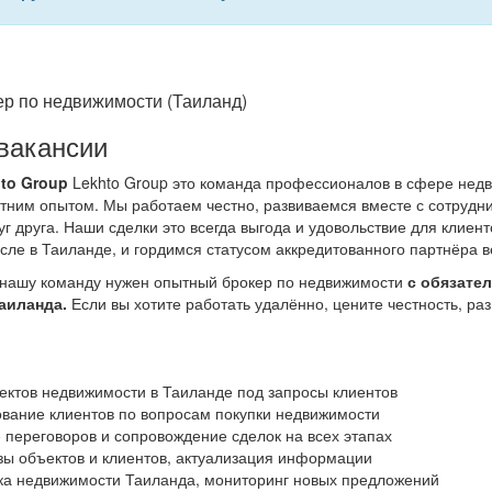
ер по недвижимости (Таиланд)
вакансии
to Group
Lekhto Group это команда профессионалов в сфере недв
етним опытом. Мы работаем честно, развиваемся вместе с сотрудн
г друга. Наши сделки это всегда выгода и удовольствие для клиен
исле в Таиланде, и гордимся статусом аккредитованного партнёра 
нашу команду нужен опытный брокер по недвижимости
с обязате
аиланда.
Если вы хотите работать удалённо, цените честность, р
ектов недвижимости в Таиланде под запросы клиентов
ование клиентов по вопросам покупки недвижимости
 переговоров и сопровождение сделок на всех этапах
зы объектов и клиентов, актуализация информации
ка недвижимости Таиланда, мониторинг новых предложений