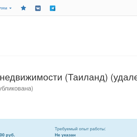
Добавить
елям
в
закладки
 недвижимости (Таиланд) (удал
убликована)
Требуемый опыт работы:
00 руб.
Не указан