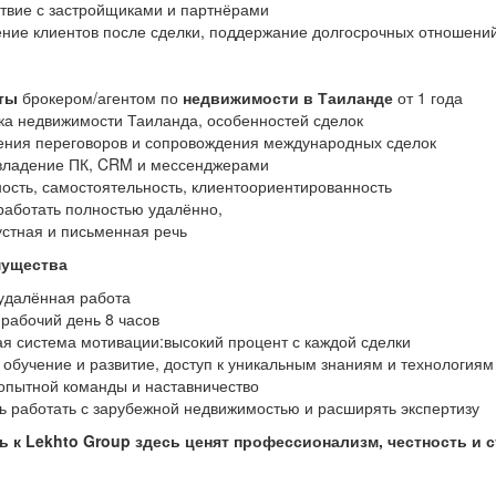
твие с застройщиками и партнёрами
ние клиентов после сделки, поддержание долгосрочных отношени
ты
брокером/агентом по
недвижимости в Таиланде
от 1 года
ка недвижимости Таиланда, особенностей сделок
ения переговоров и сопровождения международных сделок
владение ПК, CRM и мессенджерами
ость, самостоятельность, клиентоориентированность
работать полностью удалённо,
устная и письменная речь
мущества
удалённая работа
 рабочий день 8 часов
ая система мотивации:высокий процент с каждой сделки
обучение и развитие, доступ к уникальным знаниям и технологиям
опытной команды и наставничество
ь работать с зарубежной недвижимостью и расширять экспертизу
 к Lekhto Group здесь ценят профессионализм, честность и 