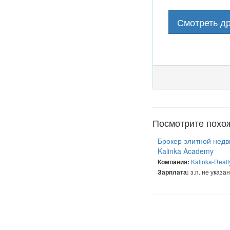
Смотреть др
Посмотрите похо
Брокер элитной недв
Kalinka Academy
Kalinka-Realt
Компания:
з.п. не указа
Зарплата: