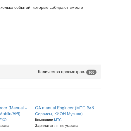
есколько событий, которые собирают вместе
Количество просмотров:
100
neer (Manual +
QA manual Engineer (МТС Веб
Mobile/API)
Сервисы, КИОН Музыка)
ЕКО
МТС
Компания:
казана
з.п. не указана
Зарплата: