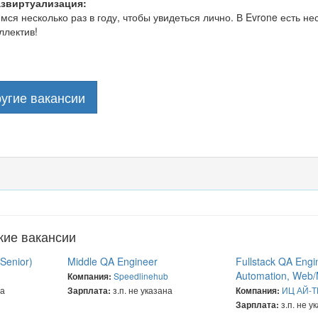
азвиртуализация:
ся несколько раз в году, чтобы увидеться лично. В Evrone есть н
ллектив!
угие вакансии
жие вакансии
Senior)
Middle QA Engineer
Fullstack QA Engi
Automation, Web/
Speedlinehub
Компания:
на
з.п. не указана
ИЦ АЙ-Т
Зарплата:
Компания:
з.п. не у
Зарплата: