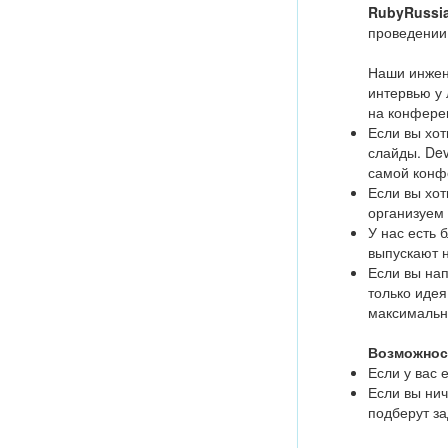
RubyRussi
проведении
Наши инжен
интервью у 
на конфер
Если вы хот
слайды. Dev
самой конф
Если вы хо
организуем
У нас есть
выпускают 
Если вы нап
только идея
максимальн
Возможност
Если у вас 
Если вы нич
подберут за