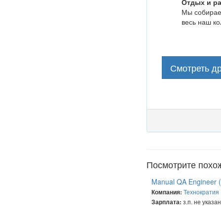
Отдых и р
Мы собираем
весь наш ко
Смотреть др
Посмотрите похо
Manual QA Engineer (
Технократия
Компания:
з.п. не указа
Зарплата: