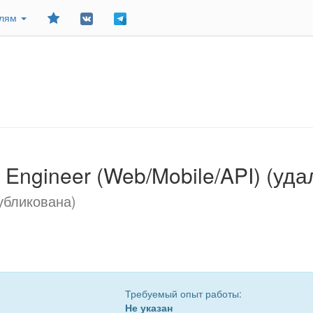
Добавить
елям
в
закладки
Engineer (Web/Mobile/API) (уд
убликована)
Требуемый опыт работы:
Не указан