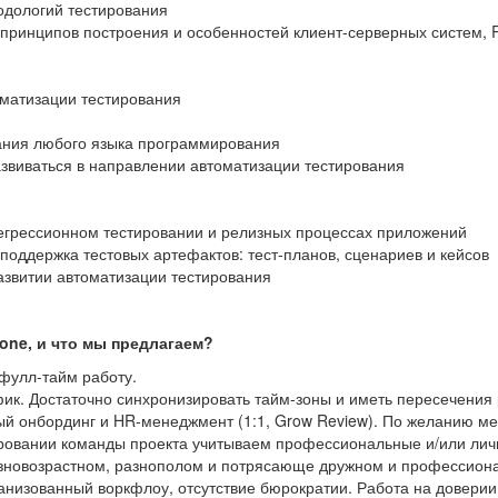
одологий тестирования
принципов построения и особенностей клиент-серверных систем, 
оматизации тестирования
ания любого языка программирования
звиваться в направлении автоматизации тестирования
регрессионном тестировании и релизных процессах приложений
поддержка тестовых артефактов: тест-планов, сценариев и кейсов
азвитии автоматизации тестирования
one, и что мы предлагаем?
фулл-тайм работу.
ик. Достаточно синхронизировать тайм-зоны и иметь пересечения
й онбординг и HR-менеджмент (1:1, Grow Review). По желанию ме
овании команды проекта учитываем профессиональные и/или личн
азновозрастном, разнополом и потрясающе дружном и профессиона
анизованный воркфлоу, отсутствие бюрократии. Работа на доверии