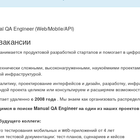
l QA Engineer (Web/Mobile/API)
вакансии
анимается продуктовой разработкой стартапов и помогает в цифр
хнически сложными, высоконагруженными, наукоёмкими проектами
й инфраструктурой.
алитику, проектирование интерфейсов и дизайн, разработку, инфр
ндой проекта целиком или консультируем и расширяем возможнос
отает удаленно
с 2008 года
. Мы знаем как организовать распреде
имся в поиске Manual QA Engineer
на один из наших проектов
будущего коллеги:
го тестирования мобильных и web-приложений от 4 лет
я тестовой документации: тест-планов, сценариев и кейсов