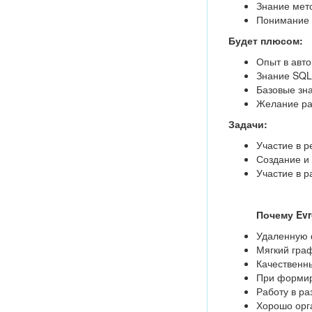
Знание мет
Понимание 
Будет плюсом:
Опыт в авт
Знание SQL
Базовые зн
Желание ра
Задачи:
Участие в 
Создание и 
Участие в р
Почему Evr
Удаленную 
Мягкий граф
Качественны
При формир
Работу в р
Хорошо орг