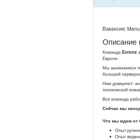
Вакансия: Manua
Описание 
Команда
Evrone
з
Европе.
Мы занимаемся те
большой серверно
Нам доверяют: ан
технической кома
Вся команда раб
Сейчас мы наход
Что мы ждем от 
Опыт ручно
Опыт ведени