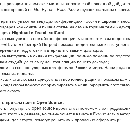
a
, проводим технические митапы, делаем свой новостной дайджест
 конференций по Go, Python, React/Vue и функциональным языкам
еры выступают на ведущих конференциях России и Европы и внося
лидеров комьюнити и пишем статьи на самые горячие темы индустр
енциях
Highload
и
TeamLeadConf
.
ите выступить на офлайн конференции, мы поможем вам подготови
Rel Evrone (Григорий Петров) поможет подготовиться к выступле
еренции и подготовим материалы с вашим докладом.
тите выступить на онлайн конференции, помимо помощи по подгот
 вам студийную съемку или трансляцию вашего доклада;
 блоги на всех популярных платформах России и мира. Наши реда
новые материалы;
исали статью, мы нарисуем для нее иллюстрации и поможем вам ее
 - редакторы помогут сформулировать мысли, оформить пост само
ого охвата.
ь прокачаться в Open Source:
есть популярные open source проекты мы поможем с их продвижени
его этого не делаете, но очень хочется начать в Evrone есть мент
дачки для старта, помогут решить их и правильно оформить pr.