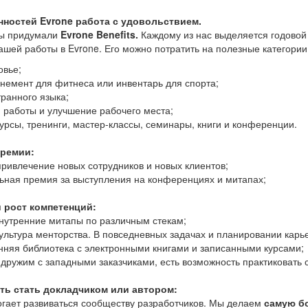
нностей Evrone работа с удовольствием.
мы придумали
Evrone Benefits.
Каждому из нас выделяется годово
ашей работы в Evrone. Его можно потратить на полезные категории
овье;
немент для фитнеса или инвентарь для спорта;
ранного языка;
 работы и улучшение рабочего места;
урсы, тренинги, мастер-классы, семинары, книги и конференции.
премии:
ривлечение новых сотрудников и новых клиентов;
ьная премия за выступления на конференциях и митапах;
 рост компетенций:
нутренние митапы по различным стекам;
культура менторства. В повседневных задачах и планировании карь
нняя библиотека с электронными книгами и записанными курсами;
дружим с западными заказчиками, есть возможность практиковать с
ть стать докладчиком или автором:
огает развиваться сообществу разработчиков. Мы делаем
самую б