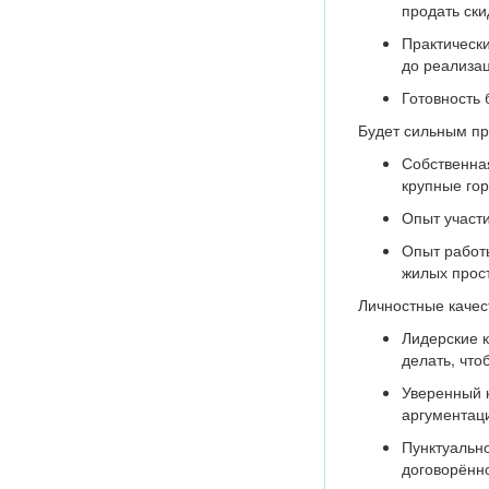
продать ски
Практически
до реализац
Готовность
Будет сильным п
Собственная
крупные гор
Опыт участ
Опыт работ
жилых прост
Личностные качес
Лидерские к
делать, что
Уверенный 
аргументаци
Пунктуально
договорённ