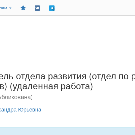
Добавить
елям
в
закладки
ель отдела развития (отдел по 
в) (удаленная работа)
убликована)
сандра Юрьевна