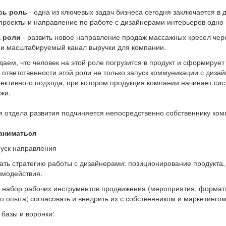
сь роль
- одна из ключевых задач бизнеса сегодня заключается в
проекты и направление по работе с дизайнерами интерьеров одно 
а роли
- развить новое направление продаж массажных кресел чере
и масштабируемый канал выручки для компании.
даем, что человек на этой роле погрузится в продукт и сформируе
е ответственности этой роли не только запуск коммуникации с диз
ктивного подхода, при котором продукция компании начинает сист
жи.
я отдела развития подчиняется непосредственно собственнику ком
аниматься
пуск направления
ть стратегию работы с дизайнерами: позиционирование продукта,
имодействия.
 набор рабочих инструментов продвижения (мероприятия, форматы
о опыта; согласовать и внедрить их с собственником и маркетингом
базы и воронки: