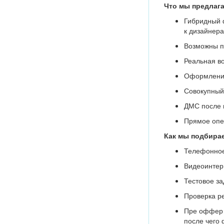
Что мы предлага
Гибридный 
к дизайнера
Возможны пе
Реальная во
Оформление
Совокупный 
ДМС после 
Прямое опе
Как мы подбирае
Телефонное 
Видеоинтер
Тестовое за
Проверка ре
Пре оффер и
после чего