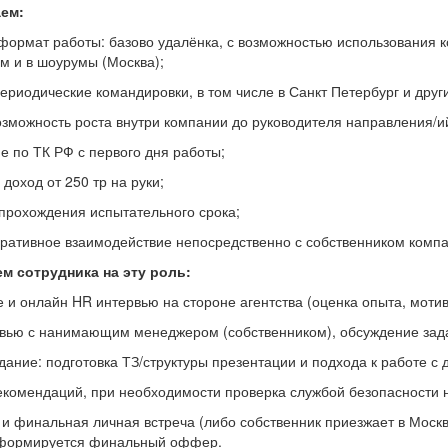
ем:
формат работы: базово удалёнка, с возможностью использования к
м и в шоурумы (Москва);
риодические командировки, в том числе в Санкт Петербург и друг
зможность роста внутри компании до руководителя направления/и
 по ТК РФ с первого дня работы;
доход от 250 тр на руки;
прохождения испытательного срока;
ративное взаимодействие непосредственно с собственником комп
м сотрудника на эту роль:
и онлайн HR интервью на стороне агентства (оценка опыта, мотив
вью с нанимающим менеджером (собственником), обсуждение зада
дание: подготовка ТЗ/структуры презентации и подхода к работе с
комендаций, при необходимости проверка службой безопасности н
 финальная личная встреча (либо собственник приезжает в Москв
 формируется финальный оффер.