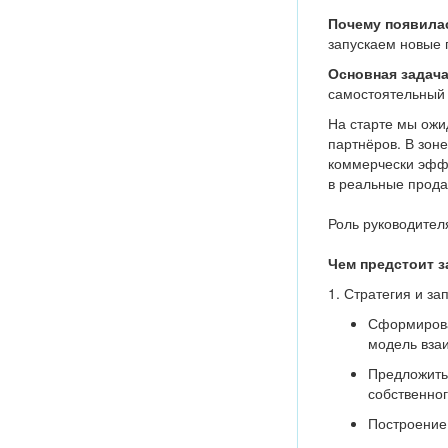
Почему появила
запускаем новые 
Основная задач
самостоятельный 
На старте мы ожи
партнёров. В зон
коммерчески эффе
в реальные прода
Роль руководител
Чем предстоит з
1. Стратегия и за
Сформирова
модель вза
Предложить
собственног
Построение 