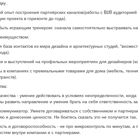
дку .
й опыт построения партнёрских каналов/работы с B2B аудиторией 
ии проекта в горизонте до года).
 быть играющим тренером: сначала самостоятельно выстраивать на
реимуществом:
 база контактов из мира дизайна и архитектурных студий, "вхожест
ода).
ия и выступлений на профильных мероприятиях для дизайнеров (ко
ы в компаниях с премиальными товарами для дома (мебель, техник
ранств).
тва:
ачества - умение действовать в условиях неопределенности, когда
бы развить направление и умение брать на себя ответственность за
коммуникатор. Умеете договариваться с собственником и партнера
ю и донесение ценности. Не боитесь сказать это не получится так, к
сть и договороспособность - не про микроконтроль по минутам, а 
остям внутри компании и с партнерами.