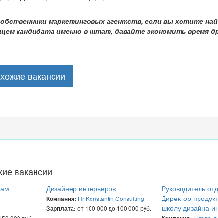
 собственники маркетинговых
агентств, если вы хотите най
щем кандидата именно в штат, давайте экономить время др
охожие вакансии
жие вакансии
жам
Дизайнер интерьеров
Руководитель отд
Директор продукт
Hr Konstantin Consulting
Компания:
школу дизайна и
от 100 000 до 100 000 руб.
Зарплата:
150 000 руб.
Школа д