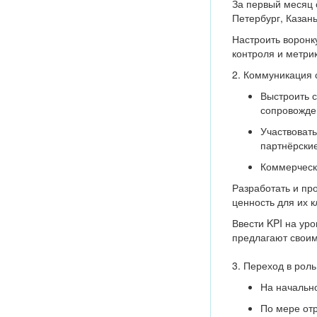
За первый месяц с
Петербург, Казань 
Настроить воронк
контроля и метри
2. Коммуникация 
Выстроить с
сопровожде
Участвовать
партнёрские
Коммерческ
Разработать и пр
ценность для их к
Ввести KPI на ур
предлагают своим
3. Переход в рол
На начально
По мере от