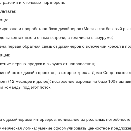
тратегии и ключевых партнёрств.
льтаты:
яца:
ирована и проработана база дизайнеров (Москва как базовый рыно
дены контактные и очные встречи, в том числе в шоуруме;
ена первая обратная связь от дизайнеров о включении кресел в пр
яцев:
жение первых продаж и выручка от направления;
чивый поток дизайн проектов, в которых кресла Демо Спорт включ
нт (12 месяцев и далее): построение воронки на базе 100+ активн
 команды под этот поток.
ы с дизайнерами интерьеров, понимание их реальных потребностей
мерческая логика: умение сформулировать ценностное предложени