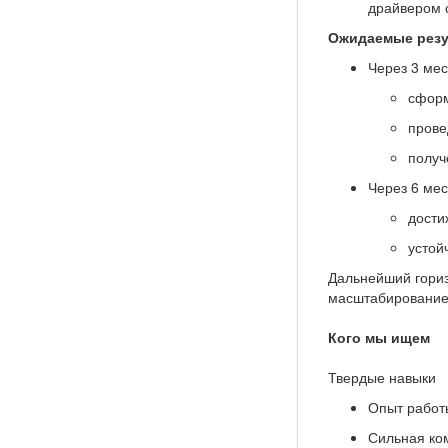
драйвером с
Ожидаемые резу
Через 3 мес
сформ
прове
получ
Через 6 мес
дости
устой
Дальнейший горизо
масштабированием
Кого мы ищем
Твердые навыки
Опыт работ
Сильная ком