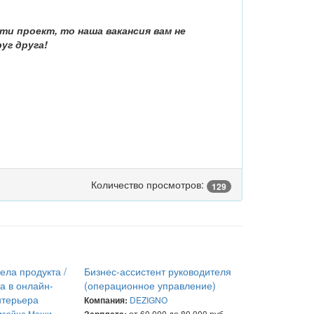
ти проект, то наша вакансия вам не
уг друга!
Количество просмотров:
129
ела продукта /
Бизнес-ассистент руководителя
а в онлайн-
(операционное управление)
нтерьера
DEZIGNO
Компания:
изайна Маши
от 60 000 до 80 000 руб.