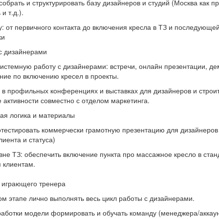
обрать и структурировать базу дизайнеров и студий (Москва как пр
и т.д.).
у: от первичного контакта до включения кресла в ТЗ и последующе
ки
с дизайнерами
истемную работу с дизайнерами: встречи, онлайн презентации, де
ние по включению кресел в проекты.
 в профильных конференциях и выставках для дизайнеров и строи
 активности совместно с отделом маркетинга.
ая логика и материалы
отестировать коммерчески грамотную презентацию для дизайнеров 
лиента и статуса)
овне ТЗ: обеспечить включение пункта про массажное кресло в ста
 клиентам.
ь играющего тренера
м этапе лично выполнять весь цикл работы с дизайнерами.
работки модели формировать и обучать команду (менеджера/аккаун