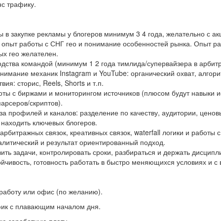
с трафику.
 в закупке рекламы у блогеров минимум 3 4 года, желательно с ак
опыт работы с СНГ гео и понимание особенностей рынка. Опыт раб
ых гео желателен.
одства командой (минимум 1 2 года тимлида/супервайзера в арби
нимание механик Instagram и YouTube: органический охват, алгор
ия: сторис, Reels, Shorts и т.п.
оты с биржами и мониторингом источников (плюсом будут навыки и
арсеров/скриптов).
а профилей и каналов: разделение по качеству, аудитории, ценов
 находить ключевых блогеров.
рбитражных связок, креативных связок, waterfall логики и работы
алитический и результат ориентированный подход.
ить задачи, контролировать сроки, разбираться и держать дисципл
йчивость, готовность работать в быстро меняющихся условиях и 
работу или офис (по желанию).
фик с плавающим началом дня.