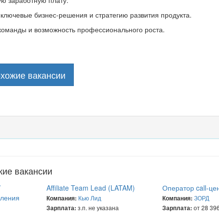
ую заработную плату.
ключевые бизнес-решения и стратегию развития продукта.
команды и возможность профессионального роста.
охожие вакансии
жие вакансии
/
Affiliate Team Lead (LATAM)
Оператор call-цен
вления
Кью Лид
ЗОРД
Компания:
Компания:
з.п. не указана
от 28 396
Зарплата:
Зарплата: