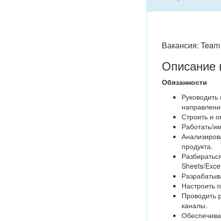
Вакансия: Team 
Описание 
Обязанности
Руководить 
направлени
Строить и о
Работать/им
Анализирова
продукта.
Разбираться
Sheets/Excel
Разрабатыва
Настроить п
Проводить 
каналы.
Обеспечиват