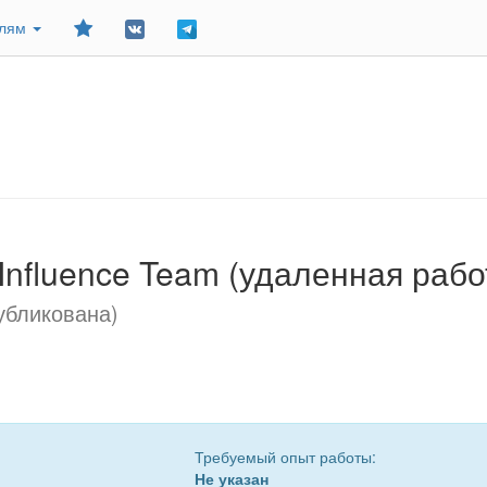
Добавить
елям
в
закладки
Influence Team (удаленная рабо
убликована)
Требуемый опыт работы:
Не указан