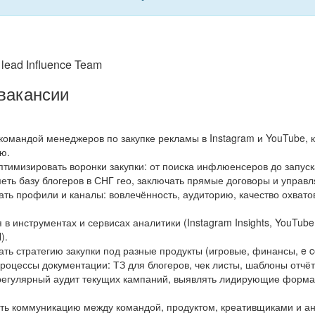
lead Influence Team
вакансии
командой менеджеров по закупке рекламы в Instagram и YouTube, к
ю.
птимизировать воронки закупки: от поиска инфлюенсеров до запуск
еть базу блогеров в СНГ гео, заключать прямые договоры и управ
ть профили и каналы: вовлечённость, аудиторию, качество охватов
 в инструментах и сервисах аналитики (Instagram Insights, YouTub
).
ть стратегию закупки под разные продукты (игровые, финансы, e c
роцессы документации: ТЗ для блогеров, чек листы, шаблоны отчё
регулярный аудит текущих кампаний, выявлять лидирующие формат
ь коммуникацию между командой, продуктом, креативщиками и ана