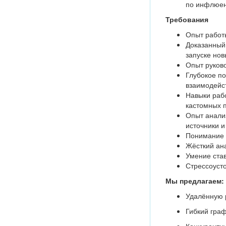
по инфлюен
Требования
Опыт работы
Доказанный 
запуске нов
Опыт руков
Глубокое по
взаимодейств
Навыки раб
кастомных п
Опыт анализ
источники и
Понимание а
Жёсткий ан
Умение став
Стрессоусто
Мы предлагаем:
Удалённую 
Гибкий гра