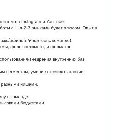
центом на Instagram и YouTube.
оты с Tier-2-3 рынками будет плюсом. Опыт в
траже/афилейт/инфлюенс команде).
итмы, форс энгажмент, и форматов
спользования/внедрения внутренних баз,
ым сегментам; умение отсеивать плохие
 с разными нишами.
ину в команде.
с высокими бюджетами.