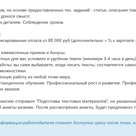
ов, на основе предоставленных тех. заданий : статьи, описания т
, донося смысл;
 к деталям. Соблюдение сроков.
:
ксированная оплата от 85 000 руб.(дополнительно + % к зарплате 
 ежемесячные премии и бонусы.
ртных для вас условиях и удобном темпе (минимум 3-4 часа в день)
аботы: вы сами выбираете, когда писать тексты; составляется само
озможностями.
ённую работу из любой точки мира.
станционное обучение. Профессиональный рост и развитие. Проф
к заказов.
кансию отправьте "Подготовка текстовых материалов", на указанны
й анкеты-резюме. После рассмотрения анкеты, будет предложено т
формация работодателя станет доступна сразу после того, ка