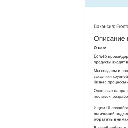
Вакансия: Front
Описание 
О нас:
Ediweb провайдер
продукты входят в
Мы создаем и раз
заказчики крупне
бизнес процессы
Основные направл
поставок, разраб
Ищем UI разработ
логический подхо
обратить внимани
В своей работе м