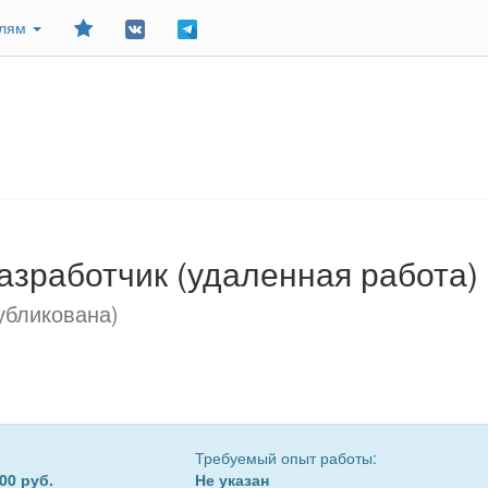
Добавить
елям
в
закладки
разработчик (удаленная работа)
убликована)
Требуемый опыт работы:
00 руб.
Не указан