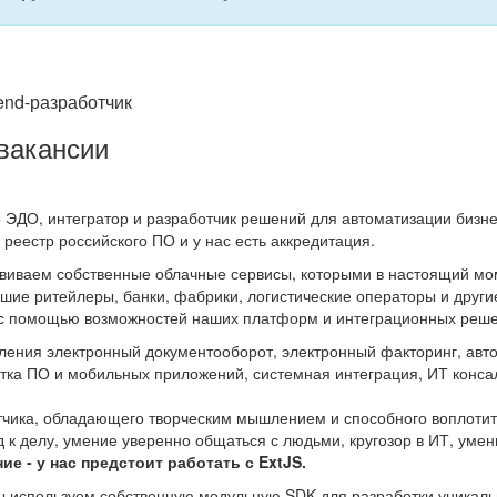
end-разработчик
вакансии
 ЭДО, интегратор и разработчик решений для автоматизации бизне
 реестр российского ПО и у нас есть аккредитация.
виваем собственные облачные сервисы, которыми в настоящий мо
йшие ритейлеры, банки, фабрики, логистические операторы и друг
 с помощью возможностей наших платформ и интеграционных реше
ения электронный документооборот, электронный факторинг, авто
отка ПО и мобильных приложений, системная интеграция, ИТ конса
чика, обладающего творческим мышлением и способного воплотить
д к делу, умение уверенно общаться с людьми, кругозор в ИТ, умен
е - у нас предстоит работать с ExtJS.
ы используем собственную модульную SDK для разработки уникаль