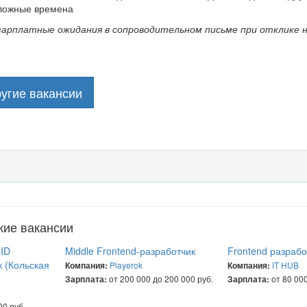
ложные времена
зарплатные ожидания в сопроводительном письме при отклике 
угие вакансии
жие вакансии
RID
Middle Frontend-разработчик
Frontend разработ
к (Кольская
Playerok
IT HUB
Компания:
Компания:
от 200 000 до 200 000 руб.
от 80 000
Зарплата:
Зарплата:
00 руб.