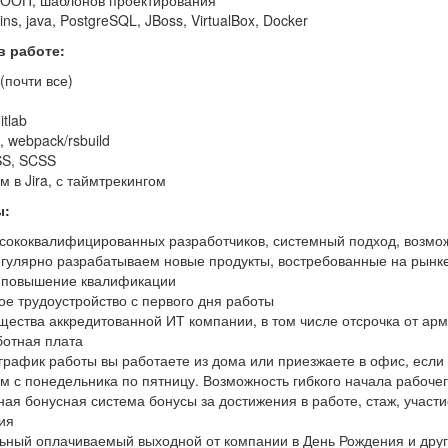
ООП, шаблонов проектирования
ns, java, PostgreSQL, JBoss, VirtualBox, Docker
в работе:
 (почти все)
gitlab
, webpack/rsbuild
S, SCSS
 в Jira, с таймтрекингом
ы:
сококвалифицированных разработчиков, системный подход, возмож
егулярно разрабатываем новые продукты, востребованные на рынк
 повышение квалификации
е трудоустройство с первого дня работы
ества аккредитованной ИТ компании, в том числе отсрочка от ар
ботная плата
рафик работы вы работаете из дома или приезжаете в офис, если 
 с понедельника по пятницу. Возможность гибкого начала рабочего
ая бонусная система бонусы за достижения в работе, стаж, участи
ия
ьный оплачиваемый выходной от компании в День Рождения и друг