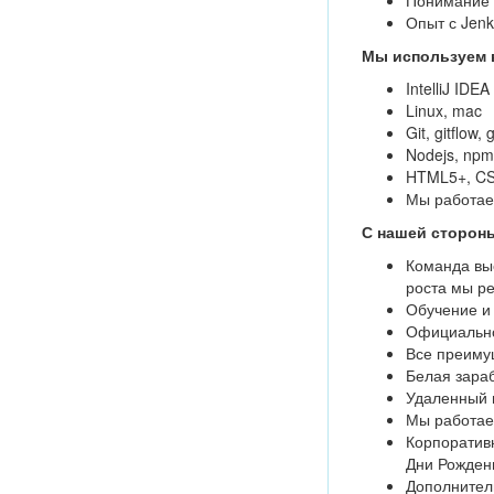
Понимание 
Опыт с Jenki
Мы используем 
IntelliJ IDEA
Linux, mac
Git, gitflow, 
Nodejs, npm
HTML5+, CS
Мы работаем
С нашей сторон
Команда вы
роста мы р
Обучение и
Официально
Все преимущ
Белая зара
Удаленный г
Мы работаем
Корпоративн
Дни Рожден
Дополнител