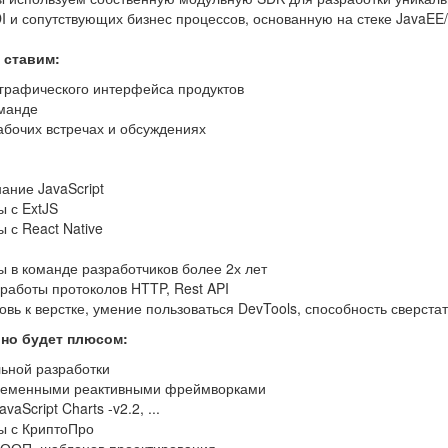
I и сопутствующих бизнес процессов, основанную на стеке JavaEE/
 ставим:
 графического интерфейса продуктов
оманде
абочих встречах и обсуждениях
ание JavaScript
 с ExtJS
 с React Native
 в команде разработчиков более 2х лет
работы протоколов HTTP, Rest API
вь к верстке, умение пользоваться DevTools, способность сверстат
 но будет плюсом:
ьной разработки
ременными реактивными фреймворками
vaScript Charts -v2.2, ...
ы с КриптоПро