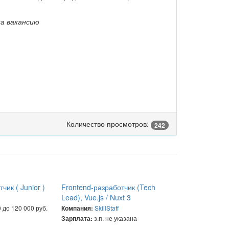
на вакансию
Количество просмотров:
242
чик ( Junior )
Frontend-разработчик (Tech
Lead), Vue.js / Nuxt 3
 до 120 000 руб.
SkillStaff
Компания:
з.п. не указана
Зарплата: