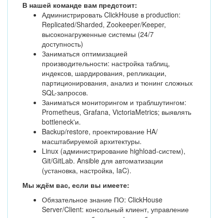
В нашей команде вам предстоит:
Администрировать ClickHouse в production:
Replicated/Sharded, Zookeeper/Keeper,
высоконагруженные системы (24/7
доступность)
Заниматься оптимизацией
производительности: настройка таблиц,
индексов, шардирования, репликации,
партиционирования, анализ и тюнинг сложных
SQL-запросов.
Заниматься мониторингом и траблшутингом:
Prometheus, Grafana, VictoriaMetrics; выявлять
bottleneck'и.
Backup/restore, проектирование HA/
масштабируемой архитектуры.
Linux (администрирование highload-систем),
Git/GitLab. Ansible для автоматизации
(установка, настройка, IaC).
Мы ждём вас, если вы имеете:
Обязательное знание ПО: ClickHouse
Server/Client: консольный клиент, управление