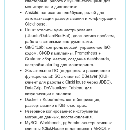
кластерами, работа с system-таблицами для
мониторинга и диагностики.
Ansible: написание плейбуков, ролей для
автоматизации развертывания и конфигурации
ClickHouse.
Linux: утилиты администрирования
(Ubuntu/Debian/RedHat), диагностика проблем,
работа с сетевыми инструментами.
Git/GitLab: контроль версий, управление IaC-
кодом, CI/CD пайплайны. Prometheus +
Grafana: сбор метрик, создание dashboards,
настройка alerting для мониторинга.
Желательное ПО (поддержка и расширение
функционала): SQL-клиенты: DBeaver (GUI-
клиент для работы с ClickHouse через JDBC),
DataGrip, DbVisualizer, Tableau для
визуализации и анализа.
Docker + Kubernetes: контейнеризация,
развертывание в K8s-кластерах.
Резервное копирование: инструменты
миграции данных, восстановления.
MySQL Workbench, pgAdmin: альтернативные
клиенты (ClickHouse поддерживает MySQL и