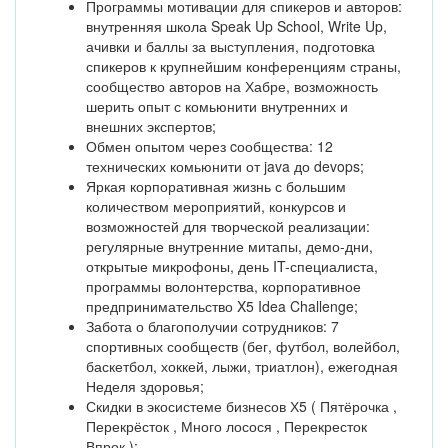
Программы мотивации для спикеров и авторов:
внутренняя школа Speak Up School, Write Up,
ачивки и баллы за выступления, подготовка
спикеров к крупнейшим конференциям страны,
сообщество авторов на Хабре, возможность
шерить опыт с комьюнити внутренних и
внешних экспертов;
Обмен опытом через cообщества: 12
технических комьюнити от java до devops;
Яркая корпоративная жизнь с большим
количеством мероприятий, конкурсов и
возможностей для творческой реализации:
регулярные внутренние митапы, демо-дни,
открытые микрофоны, день IT-специалиста,
программы волонтерства, корпоративное
предпринимательство X5 Idea Challenge;
Забота о благополучии сотрудников: 7
спортивных сообществ (бег, футбол, волейбол,
баскетбол, хоккей, лыжи, триатлон), ежегодная
Неделя здоровья;
Скидки в экосистеме бизнесов Х5 ( Пятёрочка ,
Перекрёсток , Много лосося , Перекресток
Впрок );