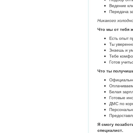
Ведение кли
Передача з
Никакого холодн
Что мы от тебя 
Есть опыт п
Ты уверенн
Знаешь и у
Тебе комфор
Готов учить
Что ты получишь
Официально
Оплачиваем
Белая зарпл
Готовые ин
ДМС по кор
Персональн
Предоставля
Я смогу позабот
специалист.