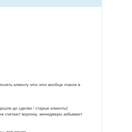
яснять клиенту
что это вообще такое
в
дошли до сделки / старые клиенты)
, не считают воронку, менеджеры забывают
ты, доп.опции