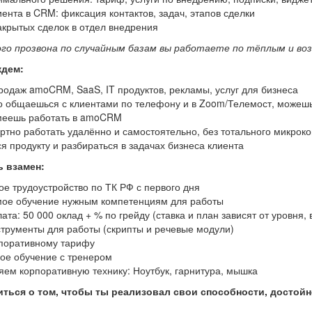
ента в CRM: фиксация контактов, задач, этапов сделки
акрытых сделок в отдел внедрения
ого прозвона по случайным базам вы работаете по тёплым и в
ждем:
родаж amoCRM, SaaS, IT продуктов, рекламы, услуг для бизнеса
о общаешься с клиентами по телефону и в Zoom/Телемост, можешь
меешь работать в amoCRM
тно работать удалённо и самостоятельно, без тотального микрокон
ся продукту и разбираться в задачах бизнеса клиента
 взамен:
е трудоустройство по ТК РФ с первого дня
ое обучение нужным компетенциям для работы
ата: 50 000 оклад + % по грейду (ставка и план зависят от уровня,
струменты для работы (скрипты и речевые модули)
поративному тарифу
ое обучение с тренером
ем корпоративную технику: Ноутбук, гарнитура, мышка
иться о том, чтобы ты реализовал свои способности, достойн