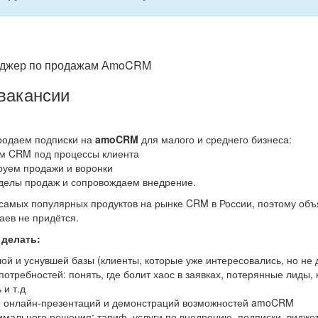
еджер по продажам АmoCRM
вакансии
родаем подписки на
amoCRM
для малого и среднего бизнеса:
м CRM под процессы клиента
руем продажи и воронки
делы продаж и сопровождаем внедрение.
амых популярных продуктов на рынке CRM в России, поэтому объ
аев не придётся.
 делать:
ой и уснувшей базы (клиенты, которые уже интересовались, но не 
отребностей: понять, где болит хаос в заявках, потерянные лиды
 и т.д
 онлайн-презентаций и демонстраций возможностей amoCRM
мального решения: тариф, услуги по внедрению, подписки, видже