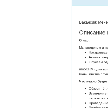
Вакансия: Мен
Описание 
О нас:
Мы внедряем и п
Настраивае
Автоматизи
Обучаем от
amoCRM один из с
большинстве случ
Что нужно будет
Обзвон тёпл
Выявление п
перезвонить
Проведение
Подбор опти