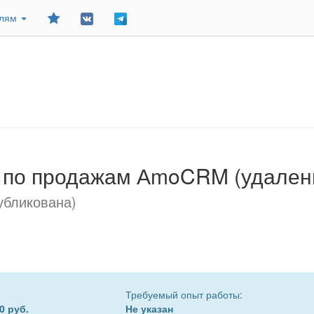
Добавить
елям
в
закладки
по продажам АmoCRM (удаленн
убликована)
Требуемый опыт работы:
0 руб.
Не указан