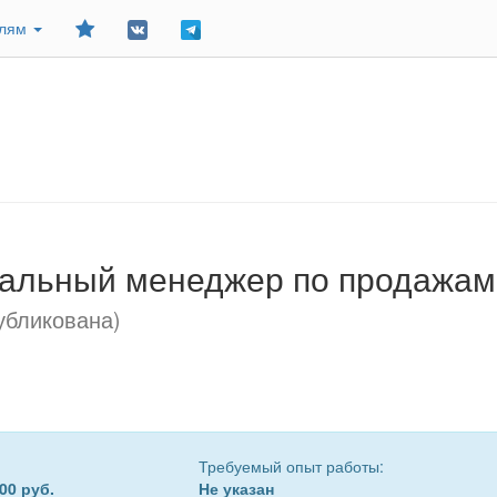
Добавить
елям
в
закладки
альный менеджер по продажам 
убликована)
Требуемый опыт работы:
00 руб.
Не указан