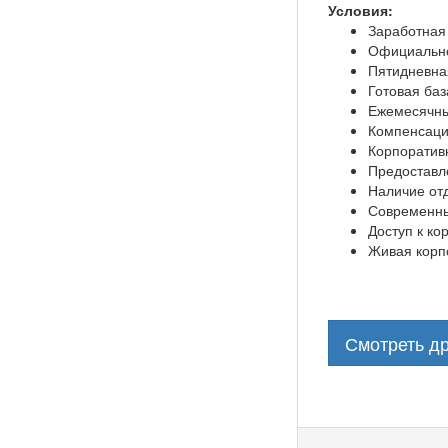
Условия:
Заработная 
Официальное
Пятидневная
Готовая баз
Ежемесячны
Компенсаци
Корпоративн
Предоставле
Наличие отд
Современны
Доступ к ко
Живая корп
Смотреть др