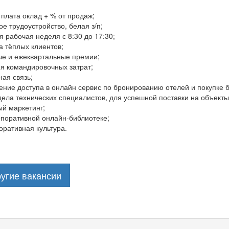
плата оклад + % от продаж;
 трудоустройство, белая з/п;
 рабочая неделя с 8:30 до 17:30;
а тёплых клиентов;
е и ежеквартальные премии;
я командировочных затрат;
ая связь;
ние доступа в онлайн сервис по бронированию отелей и покупке б
ела технических специалистов, для успешной поставки на объекты
й маркетинг;
рпоративной онлайн-библиотеке;
оративная культура.
угие вакансии