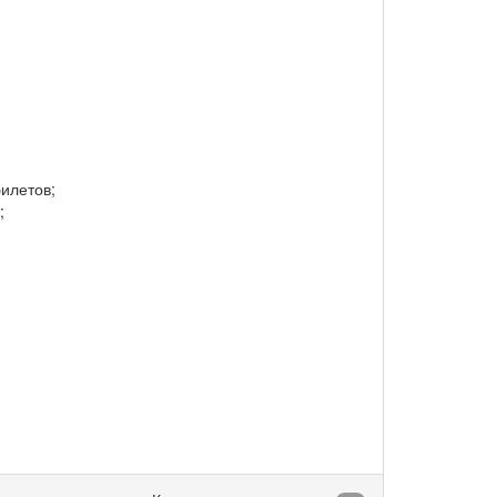
илетов;
;