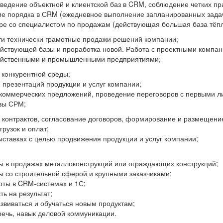
 ведение объектной и клиентской баз в CRM, соблюдение четких пр
е порядка в СRM (ежедневное выполнение запланированных задач
аре со специалистом по продажам (действующая большая база тёпл
ти технически грамотные продажи решений компании;
ействующей базы и проработка новой. Работа с проектными компа
яйственными и промышленными предприятиями;
 конкурентной среды;
 презентаций продукции и услуг компании;
 коммерческих предложений, проведение переговоров с первыми л
зы СРМ;
контрактов, согласование договоров, формирование и размещение 
грузок и оплат;
ыставках с целью продвижения продукции и услуг компании;
ы в продажах металлоконструкций или ограждающих конструкций;
ы со строительной сферой и крупными заказчиками;
оты в CRM-системах и 1С;
ь на результат;
звиваться и обучаться новым продуктам;
речь, навык деловой коммуникации.