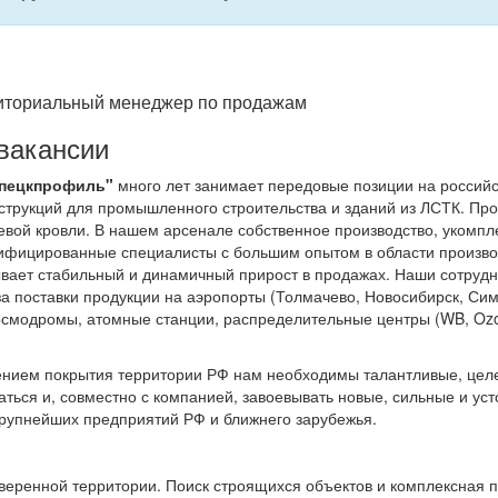
риториальный менеджер по продажам
вакансии
пецкпрофиль"
много лет занимает передовые позиции на российс
трукций для промышленного строительства и зданий из ЛСТК. Пр
вой кровли. В нашем арсенале собственное производство, укомп
ифицированные специалисты с большим опытом в области произво
зывает стабильный и динамичный прирост в продажах. Наши сотрудн
 за поставки продукции на аэропорты (Толмачево, Новосибирск, Си
осмодромы, атомные станции, распределительные центры (WB, Ozon
ением покрытия территории РФ нам необходимы талантливые, целеу
аться и, совместно с компанией, завоевывать новые, сильные и ус
крупнейших предприятий РФ и ближнего зарубежья.
вверенной территории. Поиск строящихся объектов и комплексная 