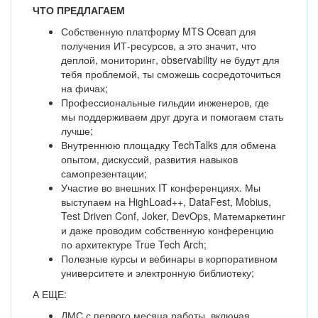
ЧТО ПРЕДЛАГАЕМ
Собственную платформу MTS Ocean для
получения ИТ-ресурсов, а это значит, что
деплой, мониторинг, observability не будут для
тебя проблемой, ты сможешь сосредоточиться
на фичах;
Профессиональные гильдии инженеров, где
мы поддерживаем друг друга и помогаем стать
лучше;
Внутреннюю площадку TechTalks для обмена
опытом, дискуссий, развития навыков
самопрезентации;
Участие во внешних IT конференциях. Мы
выступаем на HighLoad++, DataFest, Mobius,
Test Driven Conf, Joker, DevOps, Матемаркетинг
и даже проводим собственную конференцию
по архитектуре True Tech Arch;
Полезные курсы и вебинары в корпоративном
университете и электронную библиотеку;
А ЕЩЕ:
ДМС с первого месяца работы, включая