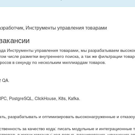
азработчик, Инструменты управления товарами
вакансии
нда Инструменты управления товарами, мы разрабатываем высоко
 том числе разметки внутреннего поиска, а так же фильтрации тов
просов в секунду по нескольким миллиардам товаров.
2 QA.
RPC, PostgreSQL, ClickHouse, K8s, Kafka.
ать, разрабатывать и оптимизировать высоконагруженные и отказо
ственность за качество кода: писать модульные и интеграционные т
ствовать в жизни команды: код-ревью, планирование, улучшение ар