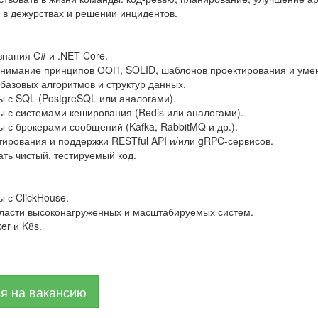
 в дежурствах и решении инцидентов.
нания C# и .NET Core.
онимание принципов ООП, SOLID, шаблонов проектирования и умен
базовых алгоритмов и структур данных.
ы с SQL (PostgreSQL или аналогами).
ы с системами кеширования (Redis или аналогами).
 с брокерами сообщений (Kafka, RabbitMQ и др.).
ирования и поддержки RESTful API и/или gRPC-сервисов.
ть чистый, тестируемый код.
 с ClickHouse.
бласти высоконагруженных и масштабируемых систем.
er и K8s.
ся на вакансию