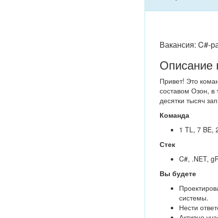
Вакансия: C#-р
Описание 
Привет! Это кома
составом Озон, в
десятки тысяч за
Команда
1 TL, 7 BE, 
Стек
C#, .NET, g
Вы будете
Проектиров
системы.
Нести ответ
Активно уча