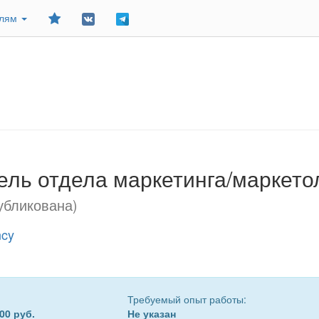
Добавить
елям
в
закладки
ель отдела маркетинга/маркето
убликована)
ncy
Требуемый опыт работы:
00 руб.
Не указан