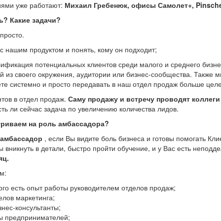
ями уже работают:
Михаил Гребенюк, офисы Самолет+, Pinsch
ь? Какие задачи?
просто.
 с нашим продуктом и понять, кому он подходит;
лификация потенциальных клиентов среди малого и среднего бизн
 из своего окружения, аудитории или бизнес-сообщества. Также 
те системно и просто передавать в наш отдел продаж больше цел
нтов в отдел продаж.
Саму продажу и встречу проводят коллеги
сть ли сейчас задача по увеличению количества лидов.
триваем на роль амбассадора?
 амбассадор
, если Вы видите боль бизнеса и готовы помогать Кли
вы вникнуть в детали, быстро пройти обучение, и у Вас есть непод
яц.
м:
рого есть опыт работы руководителем отделов продаж;
елов маркетинга;
знес-консультанты;
ы предпринимателей;