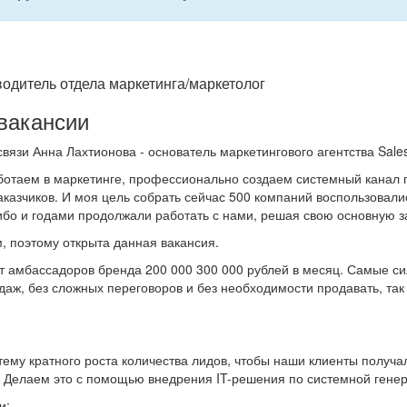
водитель отдела маркетинга/маркетолог
вакансии
вязи Анна Лахтионова - основатель маркетингового агентства Sales
ботаем в маркетинге, профессионально создаем системный канал 
аказчиков. И моя цель собрать сейчас 500 компаний воспользова
ибо и годами продолжали работать с нами, решая свою основную за
, поэтому открыта данная вакансия.
т амбассадоров бренда 200 000 300 000 рублей в месяц. Самые сил
даж, без сложных переговоров и без необходимости продавать, так 
ему кратного роста количества лидов, чтобы наши клиенты получал
. Делаем это с помощью внедрения IT-решения по системной генер
и: