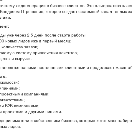
истему лидогенерации в бизнесе клиентов. Это альтернатива кла
. Внедряем IT-решение, которое создает системный канал теплых з
клики.
иент:
ды уже через 2 5 дней после старта работы;
100 новых лидов уже в первый месяц;
количества заявок;
ляемую систему привлечения клиентов;
делок и выручки.
 становятся нашими постоянными клиентами и продолжают масштаби
 с:
ижимости;
мпаниями;
 проектными компаниями;
агентствами;
ми B2B-компаниями;
и проектами и другими нишами.
дприниматели и собственники бизнеса, которые хотят масштабиров
ных лидов.