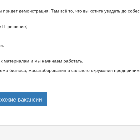
м придет демонстрация. Там всё то, что вы хотите увидеть до соб
е IT-решение;
;
и.
 к материалам и мы начинаем работать.
тема бизнеса, масштабирования и сильного окружения предприним
охожие вакансии