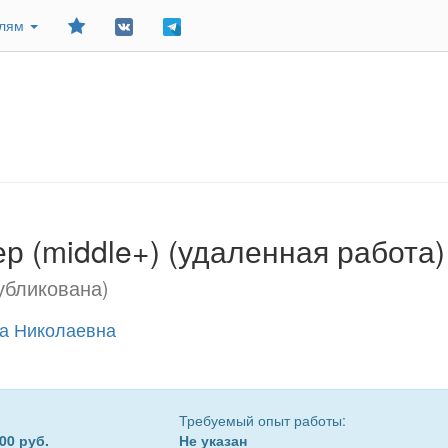
Добавить
елям
в
закладки
р (middle+) (удаленная работа)
убликована)
а Николаевна
Требуемый опыт работы:
00 руб.
Не указан