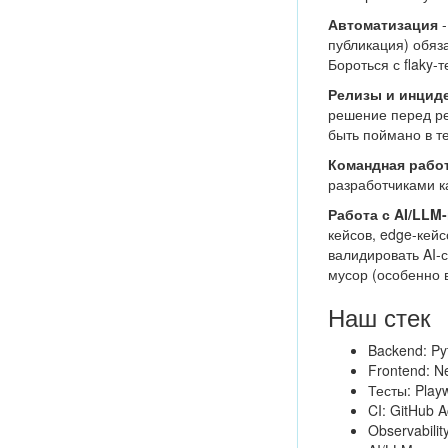
Автоматизация
публикация) обяза
Бороться с flaky-
Релизы и инцид
решение перед ре
быть поймано в т
Командная рабо
разработчиками ка
Работа с AI/LLM
кейсов, edge-кейс
валидировать AI-с
мусор (особенно в
Наш стек
Backend: Py
Frontend: Nex
Тесты: Playw
CI: GitHub A
Observabilit