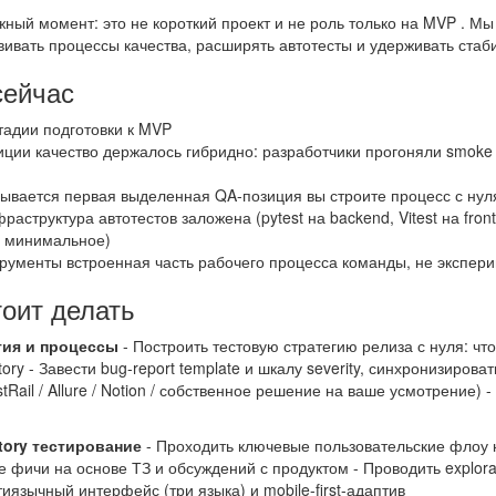
жный момент: это не короткий проект и не роль только на MVP . М
вивать процессы качества, расширять автотесты и удерживать стаби
сейчас
тадии подготовки к MVP
иции качество держалось гибридно: разработчики прогоняли smok
рывается первая выделенная QA-позиция вы строите процесс с нул
раструктура автотестов заложена (pytest на backend, Vitest на front
 минимальное)
рументы встроенная часть рабочего процесса команды, не экспер
тоит делать
гия и процессы
- Построить тестовую стратегию релиза с нуля: чт
atory - Завести bug-report template и шкалу severity, синхронизиров
Rail / Allure / Notion / собственное решение на ваше усмотрение) 
atory тестирование
- Проходить ключевые пользовательские флоу 
 фичи на основе ТЗ и обсуждений с продуктом - Проводить explora
иязычный интерфейс (три языка) и mobile-first-адаптив