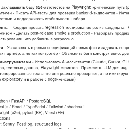
- Закладывать базу e2e-автотестов на Playwright: критический пут
телен - Писать API-тесты для проверки backend-эндпоинтов - Интегр
тестами и поддерживать стабильность набора
енты
- Координировать regression-тестирование релиз-кандидата -
лизом - Делать post-release smoke в production - Разбирать прода
естировании, что добавить в регрессию
та
- Участвовать в ревью спецификаций новых фич и задавать вопрос
к партнёр, а не как контролёр - Объяснять баги конструктивно, до
-инструментами
- Использовать AI-ассистентов (Claude, Cursor, Git
ов, тестовых данных, Playwright-скриптов - Применять LLM для bug 
генерированные тесты что они реально проверяют, а не имитируют -
 exploratory и в работе с edge-кейсами)
thon / FastAPI / PostgreSQL
t.js / React / TypeScript / Tailwind / shadcn/ui
right (e2e), pytest (BE), Vitest (FE)
ctions
y: Sentry, PostHog, structured logs