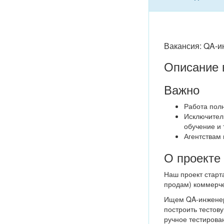
Вакансия: QA-и
Описание 
Важно
Работа пол
Исключител
обучение и т
Агентствам
О проекте
Наш проект старт
продам) коммерче
Ищем QA-инженера
построить тестову
ручное тестирован