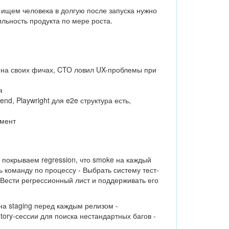
ы ищем человека в долгую после запуска нужно
льность продукта по мере роста.
e на своих фичах, CTO ловил UX-проблемы при
я
end, Playwright для e2e структура есть,
имент
о покрываем regression, что smoke на каждый
ать команду по процессу - Выбрать систему тест-
- Вести регрессионный лист и поддерживать его
на staging перед каждым релизом -
tory-сессии для поиска нестандартных багов -