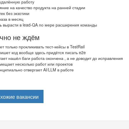
удалённую работу
ние на качество продукта на ранней стадии
ек без экзотики
раза в месяц
ь вырасти в lead-QA по мере расширения команды
очно не ждём
еет только прокликивать тест-кейсы в TestRail
 пишет код вообще здесь придётся писать e2e
итает нашёл баги работа окончена , а не доводит до исправления
вмещает несколько работ или проектов
инципиально отвергает AI/LLM в работе
охожие вакансии