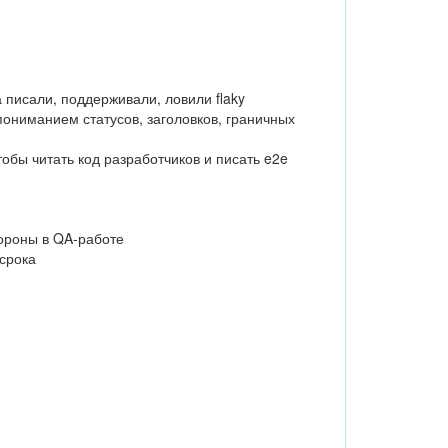
а писали, поддерживали, ловили flaky
с пониманием статусов, заголовков, граничных
тобы читать код разработчиков и писать e2e
тороны в QA-работе
срока