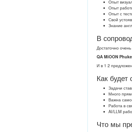
Опыт визуал
Опыт работы
Опыт с тес
Свой устояв
Знание англ
В сопрово
Достаточно очень
QA MiOON Phuke
И в 1 2 предложен
Как будет 
Задачи ста
Много прям
Важна самос
Работа в св
AI/LLM рабо
Что мы пр