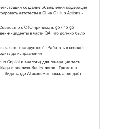
ь (регистрация создание объявления модерация
ировать автотесты в CI на GitHub Actions -
 Совместно с CTO принимать go / no-go-
кшен-инциденты в части QA: что должно было
 как это тестируется? - Работать в связке с
водить до исправления
Hub Copilot и аналоги) для генерации тест-
triage и анализа Sentry-логов - Грамотно
 Видеть, где AI экономит часы, а где даёт