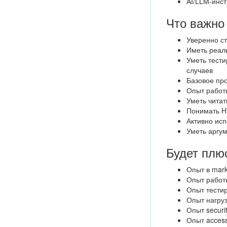
AI/LLM-инст
Что важно
Уверенно ст
Иметь реаль
Уметь тести
случаев
Базовое про
Опыт работ
Уметь читать
Понимать HT
Активно исп
Уметь аргум
Будет плю
Опыт в marke
Опыт работ
Опыт тести
Опыт нагруз
Опыт securi
Опыт accessi