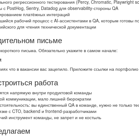
ьного регрессионного тестирования (Percy, Chromatic, Playwright s
 с PostHog, Sentry, Datadog для observability-стороны QA
тированием платёжных интеграций
шийся рабочий процесс с AI-ассистентами в QA, которым готовы п
ийского для чтения технической документации
дительном письме
 короткого письма. Обязательно укажите в самом начале:
t
иях что в вакансии вас зацепило. Приложите ссылки на портфолио 
строиться работа
вятся напрямую внутри продуктовой команды
ой коммуникации, мало лишней бюрократии
тоятельность: вы единственный QA в команде, нужно не только те
язке с CTO, backend и frontend-разработчиками
чий инструмент команды, не запрет и не костыль
едлагаем