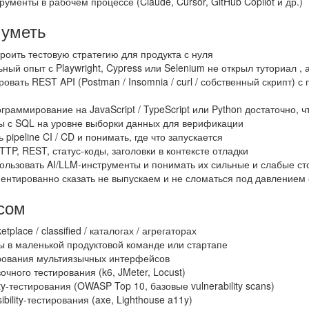
рументы в рабочем процессе (Claude, Cursor, GitHub Copilot и др.)
 уметь
роить тестовую стратегию для продукта с нуля
ный опыт с Playwright, Cypress или Selenium не открыл туториал , 
ровать REST API (Postman / Insomnia / curl / собственный скрипт) 
граммирование на JavaScript / TypeScript или Python достаточно, ч
ы с SQL на уровне выборки данных для верификации
 pipeline CI / CD и понимать, где что запускается
TP, REST, статус-коды, заголовки в контексте отладки
ользовать AI/LLM-инструменты и понимать их сильные и слабые с
ентированно сказать не выпускаем и не сломаться под давлением 
сом
tplace / classified / каталогах / агрегаторах
ы в маленькой продуктовой команде или стартапе
рования мультиязычных интерфейсов
очного тестирования (k6, JMeter, Locust)
ty-тестирования (OWASP Top 10, базовые vulnerability scans)
bility-тестирования (axe, Lighthouse a11y)