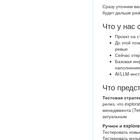
Сразу уточним ва
будет дальше раз
Что у нас 
Проект на с
До этой поз
ревью
Сейчас отк
Базовая инф
наполнение
AI/LLM-инст
Что предс
Тестовая страте
релиз, что explor
менеджмента (Test
актуальным
Ручное и explor
Тестировать новые
Тестировать мульт