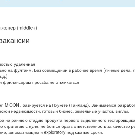
нженер (middle+)
вакансии
ностью удалённая
ьно на фултайм. Без совмещений в рабочее время (личные дела, л
.д.)
 и фрилансерам просьба не откликаться
ап MiOON , базируется на Пхукете (Таиланд). Занимаемся разработк
ской недвижимости, готовый бизнес, земельные участки, виллы.
 на раннюю стадию продукта первого выделенного тестировщика 
ю стратегию с нуля, не боится брать ответственность за качество 
ие, автоматизацию и exploratory под сжатые сроки.