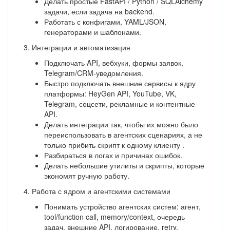
Делать простые FastAPI / Python / SQLAlchemy
задачи, если задача на backend.
Работать с конфигами, YAML/JSON,
генераторами и шаблонами.
3. Интеграции и автоматизация
Подключать API, вебхуки, формы заявок,
Telegram/CRM-уведомления.
Быстро подключать внешние сервисы к ядру
платформы: HeyGen API, YouTube, VK,
Telegram, соцсети, рекламные и контентные
API.
Делать интеграции так, чтобы их можно было
переиспользовать в агентских сценариях, а не
только прибить скрипт к одному клиенту .
Разбираться в логах и причинах ошибок.
Делать небольшие утилиты и скрипты, которые
экономят ручную работу.
4. Работа с ядром и агентскими системами
Понимать устройство агентских систем: агент,
tool/function call, memory/context, очередь
задач, внешние API, логирование, retry,