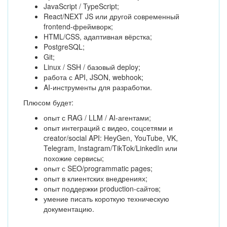
JavaScript / TypeScript;
React/NEXT JS или другой современный
frontend-фреймворк;
HTML/CSS, адаптивная вёрстка;
PostgreSQL;
Git;
Linux / SSH / базовый deploy;
работа с API, JSON, webhook;
AI-инструменты для разработки.
Плюсом будет:
опыт с RAG / LLM / AI-агентами;
опыт интеграций с видео, соцсетями и
creator/social API: HeyGen, YouTube, VK,
Telegram, Instagram/TikTok/LinkedIn или
похожие сервисы;
опыт с SEO/programmatic pages;
опыт в клиентских внедрениях;
опыт поддержки production-сайтов;
умение писать короткую техническую
документацию.