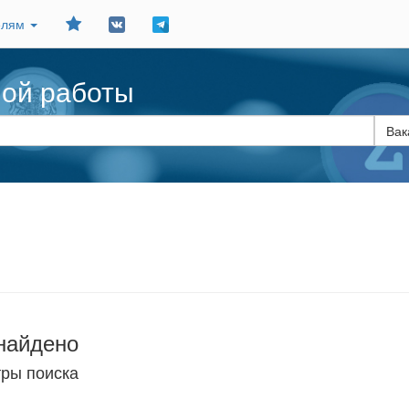
Добавить
елям
в
закладки
ной работы
найдено
тры поиска