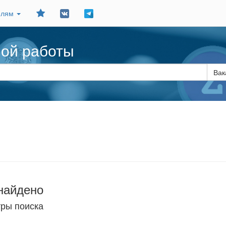
Добавить
елям
в
закладки
ной работы
Вак
найдено
тры поиска