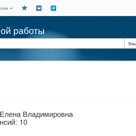
Добавить
елям
в
закладки
ной работы
 Елена Владимировна
нсий: 10