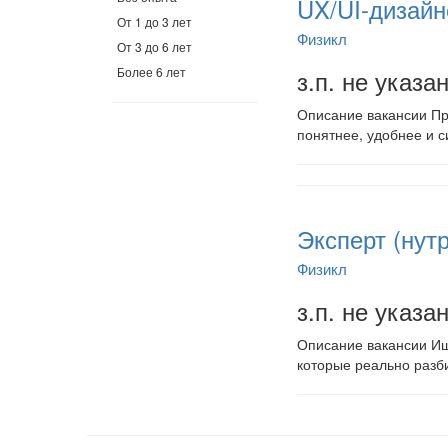
UX/UI-дизайн
От 1 до 3 лет
Физикл
От 3 до 6 лет
Более 6 лет
з.п. не указа
Описание вакансии Пр
понятнее, удобнее и с
Эксперт (нут
Физикл
з.п. не указа
Описание вакансии Ищ
которые реально разб