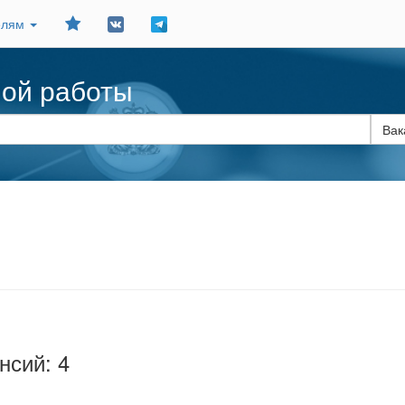
Добавить
елям
в
закладки
ной работы
нсий: 4