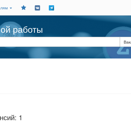
Добавить
елям
в
закладки
ной работы
нсий: 1