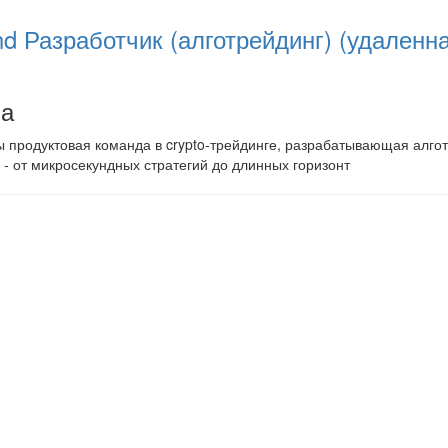
nd Разработчик (алготрейдинг) (удаленн
на
 продуктовая команда в crypto-трейдинге, разрабатывающая алго
- от микросекундных стратегий до длинных горизонт