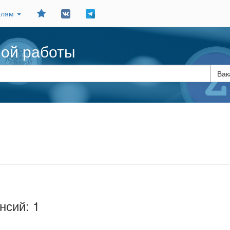
Добавить
елям
в
закладки
ной работы
нсий: 1