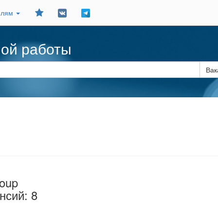
Добавить
елям
в
закладки
ной работы
Вак
roup
нсий: 8