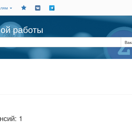
Добавить
елям
в
закладки
ной работы
Вак
нсий: 1