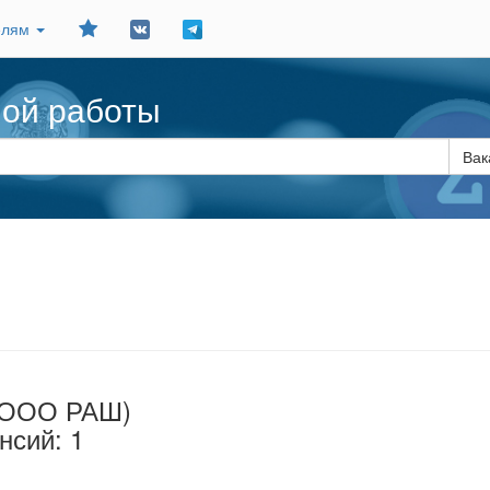
Добавить
елям
в
закладки
ной работы
Вак
 (ООО РАШ)
нсий: 1