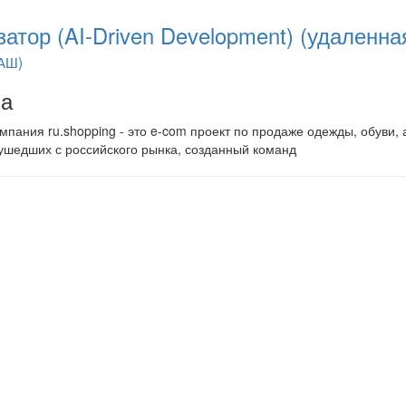
затор (AI-Driven Development) (удаленна
АШ)
на
пания ru.shopping - это e-com проект по продаже одежды, обуви, 
 ушедших с российского рынка, созданный команд