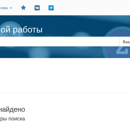
Добавить
елям
в
закладки
ной работы
Вак
найдено
тры поиска