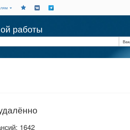
Добавить
елям
в
закладки
ной работы
удалённо
нсий: 1642