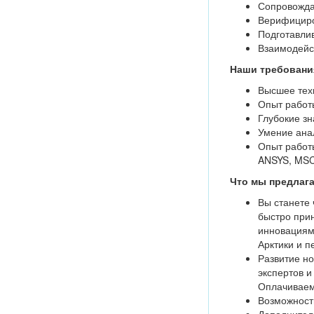
Сопровожда
Верифициро
Подготавлив
Взаимодейст
Наши требовани
Высшее тех
Опыт работы
Глубокие зн
Умение ана
Опыт работы
ANSYS, MSC
Что мы предлага
Вы станете
быстро при
инновациями
Арктики и п
Развитие но
экспертов и
Оплачиваем
Возможность