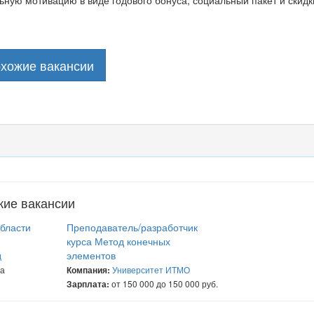
ную мотивацию в виде годового бонуса, социальный пакет и скидк
охожие вакансии
жие вакансии
области
Преподаватель/разработчик
курса Метод конечных
элементов
д
на
Университет ИТМО
Компания:
от 150 000 до 150 000 руб.
Зарплата: