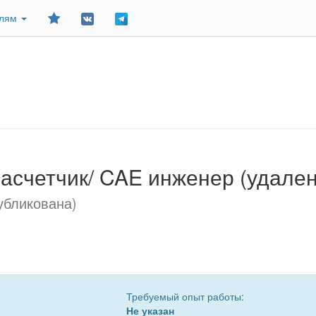
Добавить
елям
в
закладки
асчетчик/ CAE инженер (удален
убликована)
Требуемый опыт работы:
Не указан