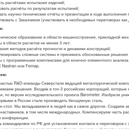
ть расчётами испытания изделий;
вать расчёты по результатам испытаний;
ать научно-технические отчёты и презентации в ходе выполнения 
вовать с Заказчиком (участвовать в необходимых переговорах как д
я:
ническое образование в области машиностроения, прикладной мех
 в области расчетов не менее 3 лет;
ания методов расчёта прочности и динамики конструкций;
лизировать сложные системы и принимать обоснованные решения 
 с программными комплексами для конечно-элементного анализа (
 Nastran или Femap.
ем:
 частью R&D-команды Северстали ведущей металлургической комп
нимаем решения. Входим в топ-3 российских корпораций, которые
, по версии исследовательского проекта Barometer. Изобрели уни
ервыми в России стали производить бесшумную сталь.
н-стоп. Мы вкладываемся в людей как в самое дорогое. Создаем 
 наставников, в том числе международных. Компенсируем часть рас
 конференции.
 командировок по РФ для установления контакта и переговоров с 