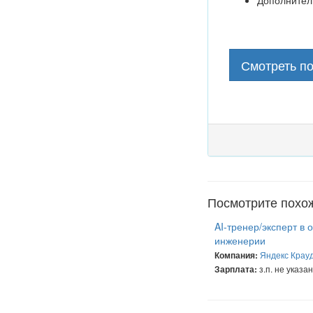
Дополнитель
Смотреть п
Посмотрите похо
AI-тренер/эксперт в 
инженерии
Яндекс Крау
Компания:
з.п. не указа
Зарплата: